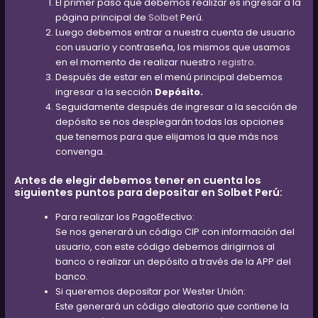
El primer paso que debemos realizar es ingresar a la
página principal de
Solbet
Perú.
Luego debemos entrar a nuestra cuenta de usuario
con usuario y contraseña, los mismos que usamos
en el momento de realizar nuestro
registro
.
Después de estar en el menú principal debemos
ingresar a la sección
Depósito.
Seguidamente después de ingresar a la sección de
depósito se nos desplegarán todas las opciones
que tenemos para que elijamos la que más nos
convenga.
Antes de elegir debemos tener en cuenta los
siguientes puntos para depositar en Solbet Perú:
Para realizar los PagoEfectivo:
Se nos generará un código CIP con información del
usuario, con este código debemos dirigirnos al
banco o realizar un depósito a través de la APP del
banco.
Si queremos depositar por Wester Unión:
Este generará un código aleatorio que contiene la