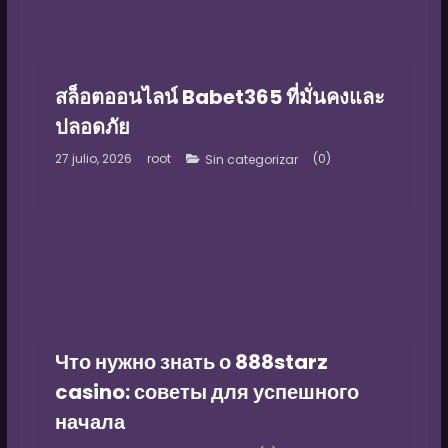
สล็อตออนไลน์ Babet365 ที่มั่นคงและ
ปลอดภัย
27 julio, 2026
root
(0)
Sin categorizar
Что нужно знать о 888starz
casino: советы для успешного
начала