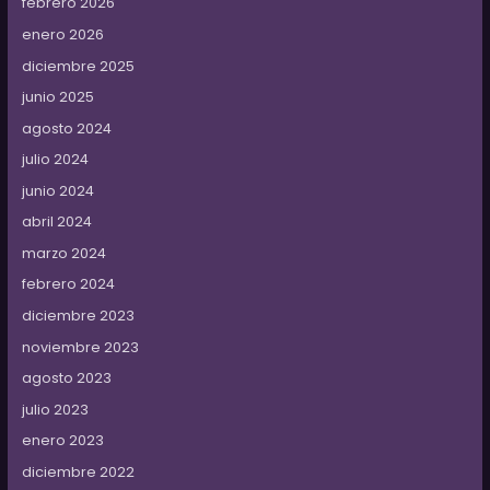
febrero 2026
enero 2026
diciembre 2025
junio 2025
agosto 2024
julio 2024
junio 2024
abril 2024
marzo 2024
febrero 2024
diciembre 2023
noviembre 2023
agosto 2023
julio 2023
enero 2023
diciembre 2022