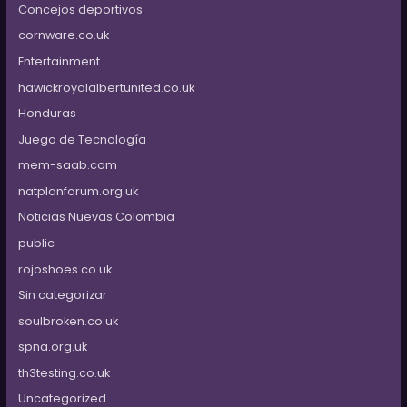
Concejos deportivos
cornware.co.uk
Entertainment
hawickroyalalbertunited.co.uk
Honduras
Juego de Tecnología
mem-saab.com
natplanforum.org.uk
Noticias Nuevas Colombia
public
rojoshoes.co.uk
Sin categorizar
soulbroken.co.uk
spna.org.uk
th3testing.co.uk
Uncategorized