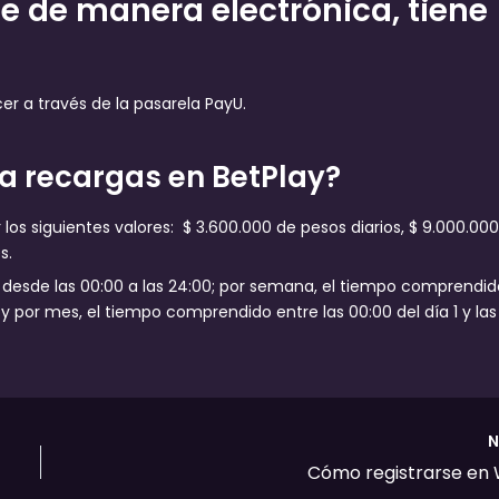
e de manera electrónica, tiene
er a través de la pasarela PayU.
a recargas en BetPlay?
os siguientes valores: $ 3.600.000 de pesos diarios, $ 9.000.000
s.
io desde las 00:00 a las 24:00; por semana, el tiempo comprendid
 y por mes, el tiempo comprendido entre las 00:00 del día 1 y las
Cómo registrarse en