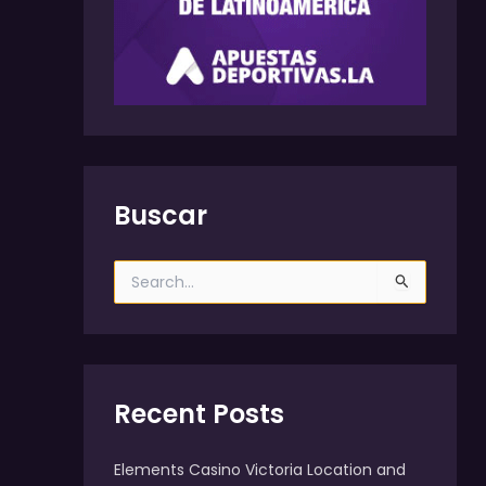
Buscar
B
u
s
c
a
r
Recent Posts
p
o
r
Elements Casino Victoria Location and
: