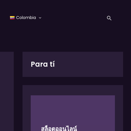
Buscar
Colombia
Para tí
สล็อตออนไลน์