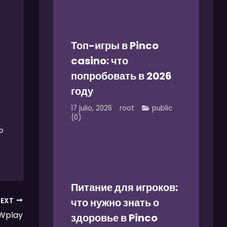
Топ-игры в Pinco
casino: что
попробовать в 2026
году
17 julio, 2026
root
public
(0)
o
Питание для игроков:
что нужно знать о
NEXT
 Wplay
здоровье в Pinco