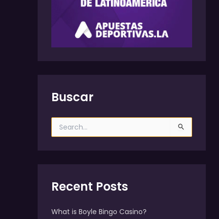
Buscar
B
u
s
c
a
r
Recent Posts
p
o
r
What is Boyle Bingo Casino?
: