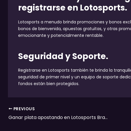
registrarse en Lotosports.
Lotosports a menudo brinda promociones y bonos exclusi
bonos de bienvenida, apuestas gratuitas, y otras pro
emocionante y potencialmente rentable.
Seguridad y Soporte.
Registrarse en Lotosports también te brinda la tranqu
seguridad de primer nivel y un equipo de soporte dedi
fondos están bien protegidos.
PREVIOUS
Ganar plata apostando en Lotosports Brasil.