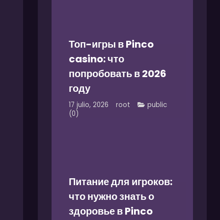
Топ-игры в Pinco
casino: что
попробовать в 2026
году
17 julio, 2026
root
public
(0)
Питание для игроков:
что нужно знать о
здоровье в Pinco