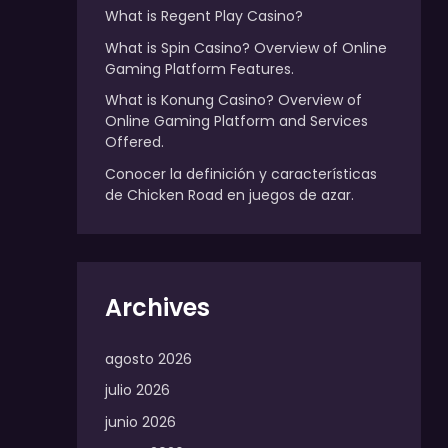
What is Regent Play Casino?
What is Spin Casino? Overview of Online
Gaming Platform Features.
What is Konung Casino? Overview of
Online Gaming Platform and Services
Offered.
Conocer la definición y características
de Chicken Road en juegos de azar.
Archives
agosto 2026
julio 2026
junio 2026