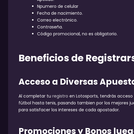
Npumero de celular
Fecha de nacimiento.
Correo electrónico.
Contraseña.
Código promocional, no es obligatorio.
Beneficios de Registrar
Acceso a Diversas Apuesta
Al completar tu
registro
en Lotosports, tendrás acceso
fútbol hasta tenis, pasando tambien por los mejores j
para satisfacer los intereses de cada apostador.
Promociones y Bonos lue