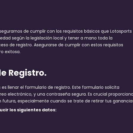
asegurarnos de cumplir con los requisitos básicos que Lotosports
edad según la legislación local y tener a mano toda la
so de registro. Asegurarse de cumplir con estos requisitos
o exitosa.
e Registro.
s llenar el formulario de registro. Este formulario solicita
eo electrónico, y una contraseña segura. Es crucial proporciona
 futura, especialmente cuando se trate de retirar tus ganancia
ir los siguientes datos: