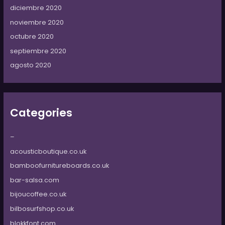
diciembre 2020
noviembre 2020
octubre 2020
septiembre 2020
agosto 2020
Categories
–
acousticboutique.co.uk
bamboofurnitureboards.co.uk
bar-salsa.com
bijoucoffee.co.uk
bilbosurfshop.co.uk
blokkfont.com