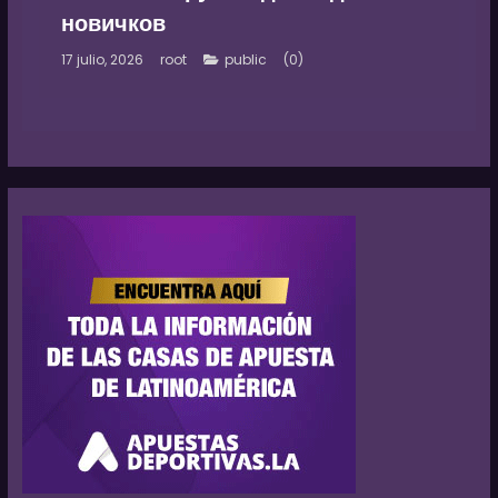
новичков
17 julio, 2026
root
(0)
public