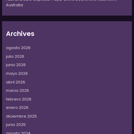
Australia
Archives
agosto 2026
julio 2026
junio 2026
mayo 2026
abril 2026
marzo 2026
febrero 2026
enero 2026
diciembre 2025
junio 2025
agosto 2024