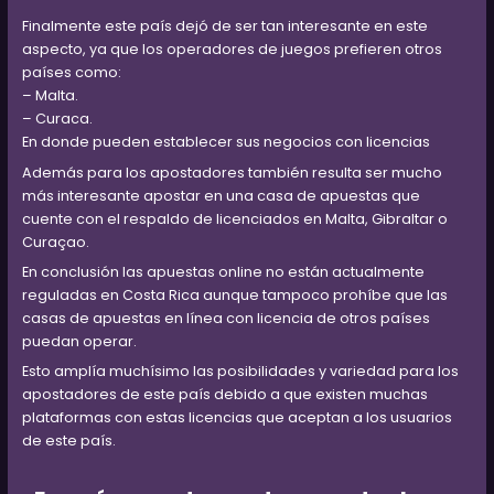
Finalmente este país dejó de ser tan interesante en este
aspecto, ya que los operadores de juegos prefieren otros
países como:
– Malta.
– Curaca.
En donde pueden establecer sus negocios con licencias
Además para los apostadores también resulta ser mucho
más interesante apostar en una casa de apuestas que
cuente con el respaldo de licenciados en Malta, Gibraltar o
Curaçao.
En conclusión las apuestas online no están actualmente
reguladas en Costa Rica aunque tampoco prohíbe que las
casas de apuestas en línea con licencia de otros países
puedan operar.
Esto amplía muchísimo las posibilidades y variedad para los
apostadores de este país debido a que existen muchas
plataformas con estas licencias que aceptan a los usuarios
de este país.