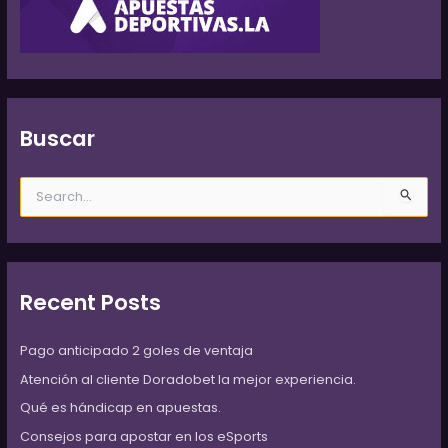
Buscar
S
e
a
r
c
h
Recent Posts
f
o
Pago anticipado 2 goles de ventaja
r
:
Atención al cliente Doradobet la mejor experiencia.
Qué es hándicap en apuestas.
Consejos para apostar en los eSports