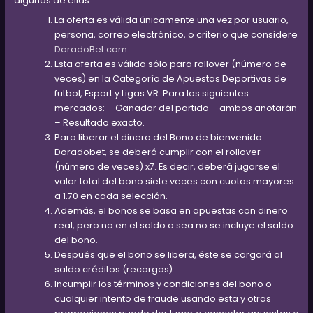
algunas de ellas:
La oferta es válida únicamente una vez por usuario,
persona, correo electrónico, o criterio que considere
DoradoBet.com.
Esta oferta es válida sólo para rollover (número de
veces) en la Categoría de Apuestas Deportivas de
futbol, Esport y Ligas VR. Para los siguientes
mercados: – Ganador del partido – ambos anotarán
– Resultado exacto.
Para liberar el dinero del Bono de bienvenida
Doradobet, se deberá cumplir con el rollover
(número de veces) x7. Es decir, deberá jugarse el
valor total del bono siete veces con cuotas mayores
a 1.70 en cada selección.
Además, el bonos se basa en apuestas con dinero
real, pero no en el saldo o sea no se incluye el saldo
del bono.
Después que el bono se libera, éste se cargará al
saldo créditos (recargas).
Incumplir los términos y condiciones del bono o
cualquier intento de fraude usando esta y otras