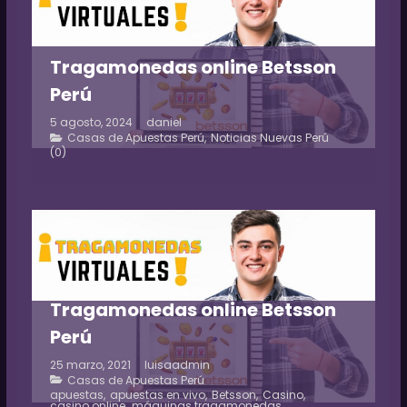
Tragamonedas online Betsson
Perú
5 agosto, 2024
daniel
Casas de Apuestas Perú
,
Noticias Nuevas Perú
(0)
Tragamonedas online Betsson
Perú
25 marzo, 2021
luisaadmin
Casas de Apuestas Perú
apuestas
,
apuestas en vivo
,
Betsson
,
Casino
,
casino online
,
máquinas tragamonedas