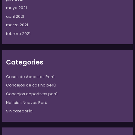
mayo 2021
abril 2021
marzo 2021
febrero 2021
Categories
Casas de Apuestas Perú
Concejos de casino perú
Concejos deportivos perú
Noticias Nuevas Perú
Sin categoría