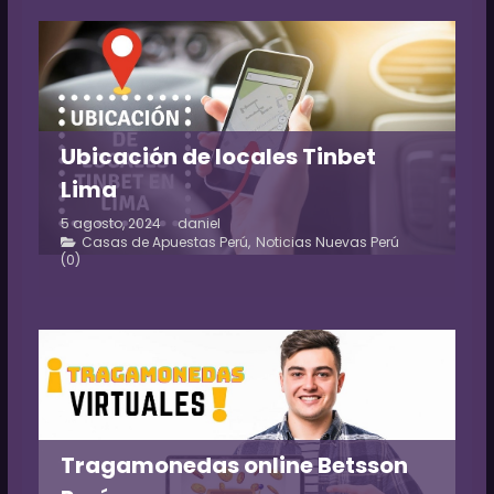
Ubicación de locales Tinbet
Lima
5 agosto, 2024
daniel
Casas de Apuestas Perú
,
Noticias Nuevas Perú
(0)
Tragamonedas online Betsson