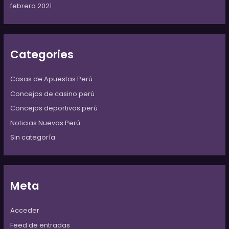
febrero 2021
Categories
Casas de Apuestas Perú
Concejos de casino perú
Concejos deportivos perú
Noticias Nuevas Perú
Sin categoría
Meta
Acceder
Feed de entradas