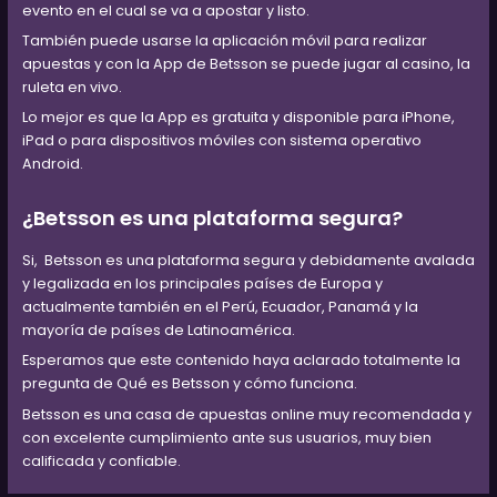
evento en el cual se va a apostar y listo.
También puede usarse la aplicación móvil para realizar
apuestas y con la App de Betsson se puede jugar al casino, la
ruleta en vivo.
Lo mejor es que la App es gratuita y disponible para iPhone,
iPad o para dispositivos móviles con sistema operativo
Android.
¿Betsson es una plataforma segura?
Si, Betsson es una plataforma segura y debidamente avalada
y legalizada en los principales países de Europa y
actualmente también en el Perú, Ecuador, Panamá y la
mayoría de países de Latinoamérica.
Esperamos que este contenido haya aclarado totalmente la
pregunta de Qué es Betsson y cómo funciona.
Betsson es una casa de apuestas online muy recomendada y
con excelente cumplimiento ante sus usuarios, muy bien
calificada y confiable.