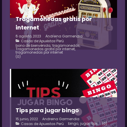
Tragamonedas gratis por
internet
6 agosto, 2023
Andreina Garmendia
Casas de Apuestas Perú
bono de bienvenida
,
tragamonedas
,
Tragamonedas gratis por internet
,
tragamonedas por internet
(0)
Tips para jugar bingo
15 junio, 2022
Andreina Garmendia
bingo
,
jugar
,
tips
(0)
Casas de Apuestas Perú