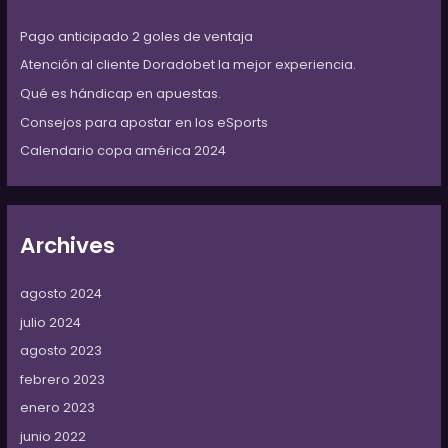
f
o
Pago anticipado 2 goles de ventaja
r
:
Atención al cliente Doradobet la mejor experiencia.
Qué es hándicap en apuestas.
Consejos para apostar en los eSports
Calendario copa américa 2024
Archives
agosto 2024
julio 2024
agosto 2023
febrero 2023
enero 2023
junio 2022