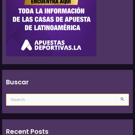
Buscar
S
e
a
r
c
h
Recent Posts