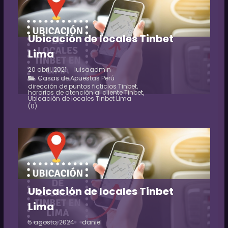
Ubicación de locales Tinbet
Lima
20 abril, 2021
luisaadmin
Casas de Apuestas Perú
dirección de puntos ficticios Tinbet
,
horarios de atención al cliente Tinbet
,
Ubicación de locales Tinbet Lima
(0)
Ubicación de locales Tinbet
Lima
5 agosto, 2024
daniel