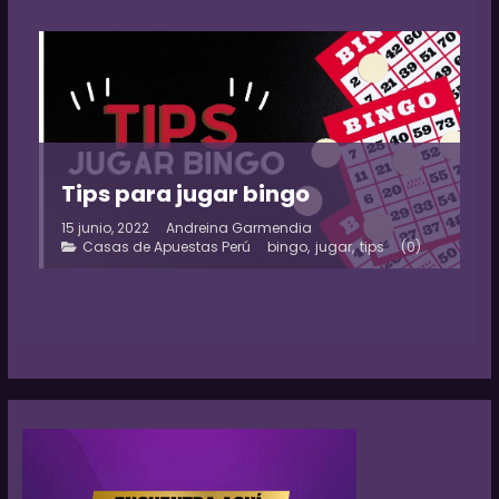
Tips para jugar bingo
15 junio, 2022
Andreina Garmendia
bingo
,
jugar
,
tips
(0)
Casas de Apuestas Perú