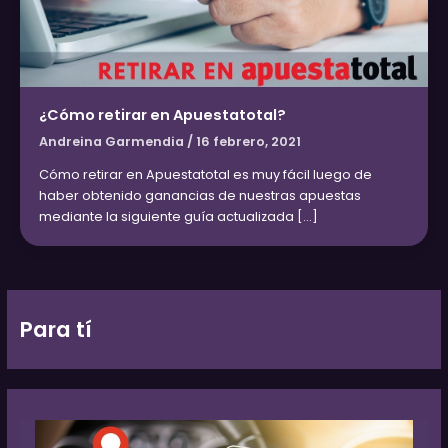
¿Cómo retirar en Apuestatotal?
Andreina Garmendia
/
16 febrero, 2021
Cómo retirar en Apuestatotal es muy fácil luego de
haber obtenido ganancias de nuestras apuestas
mediante la siguiente guía actualizada […]
Para tí