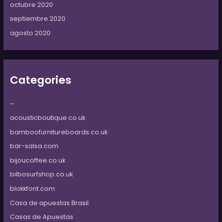
octubre 2020
septiembre 2020
agosto 2020
Categories
–
acousticboutique.co.uk
bamboofurnitureboards.co.uk
bar-salsa.com
bijoucoffee.co.uk
bilbosurfshop.co.uk
blokkfont.com
Casa de apuestas Brasil
Casas de Apuestas