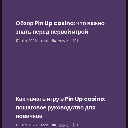
Обзор Pin Up casino: что важно
знать перед первой игрой
17 julio, 2026
root
(0)
public
Как начать игру в Pin Up casino:
пошаговое руководство для
новичков
17 julio, 2026
root
(0)
public