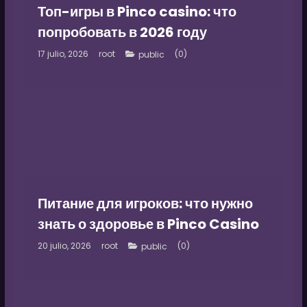
Топ-игры в Pinco casino: что
попробовать в 2026 году
17 julio, 2026
root
(0)
public
Питание для игроков: что нужно
знать о здоровье в Pinco Casino
20 julio, 2026
root
(0)
public