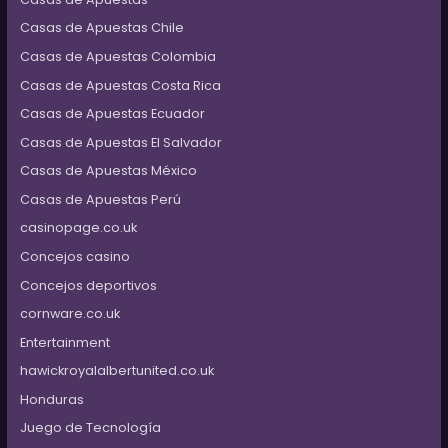
Casas de Apuestas Chile
Casas de Apuestas Colombia
Casas de Apuestas Costa Rica
Casas de Apuestas Ecuador
Casas de Apuestas El Salvador
Casas de Apuestas México
Casas de Apuestas Perú
casinopage.co.uk
Concejos casino
Concejos deportivos
cornware.co.uk
Entertainment
hawickroyalalbertunited.co.uk
Honduras
Juego de Tecnología