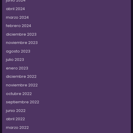
junio 2024
abril 2024
marzo 2024
febrero 2024
diciembre 2023
noviembre 2023
agosto 2023
julio 2023
enero 2023
diciembre 2022
noviembre 2022
octubre 2022
septiembre 2022
junio 2022
abril 2022
marzo 2022