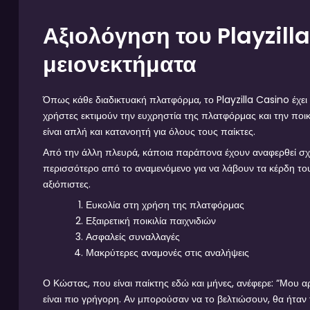
Αξιολόγηση του Playzill
μειονεκτήματα
Όπως κάθε διαδικτυακή πλατφόρμα, το Playzilla Casino έχει 
χρήστες εκτιμούν την ευχρηστία της πλατφόρμας και την ποικ
είναι απλή και κατανοητή για όλους τους παίκτες.
Από την άλλη πλευρά, κάποια παράπονα έχουν αναφερθεί σχετ
περισσότερο από το αναμενόμενο για να λάβουν τα κέρδη τους
αξιόπιστες.
Ευκολία στη χρήση της πλατφόρμας
Εξαιρετική ποικιλία παιχνιδιών
Ασφαλείς συναλλαγές
Μακρύτερες αναμονές στις αναλήψεις
Ο Κώστας, που είναι παίκτης εδώ και μήνες, ανέφερε: “Μου α
είναι πιο γρήγορη. Αν μπορούσαν να το βελτιώσουν, θα ήταν τ