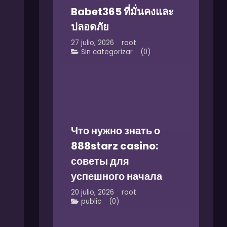
Babet365 ที่มั่นคงและ
ปลอดภัย
27 julio, 2026
root
Sin categorizar
(0)
Что нужно знать о
888starz casino:
советы для
успешного начала
20 julio, 2026
root
public
(0)