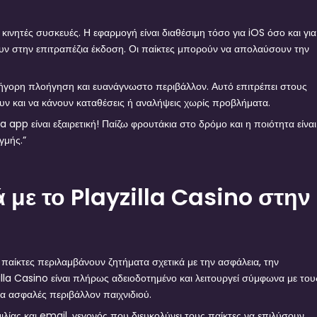
α κινητές συσκευές. Η εφαρμογή είναι διαθέσιμη τόσο για iOS όσο και για
υν στην επιτραπέζια έκδοση. Οι παίκτες μπορούν να απολαύσουν την
ρήγορη πλοήγηση και ευανάγνωστο περιβάλλον. Αυτό επιτρέπει στους
ουν και να κάνουν καταθέσεις ή αναλήψεις χωρίς προβλήματα.
a app είναι εξαιρετική! Παίζω φρουτάκια στο δρόμο και η ποιότητα είναι
γμής.”
 με το Playzilla Casino στην
 παίκτες περιλαμβάνουν ζητήματα σχετικά με την ασφάλεια, την
lla Casino είναι πλήρως αδειοδοτημένο και λειτουργεί σύμφωνα με του
να ασφαλές περιβάλλον παιχνιδιού.
λίας και email, γεγονός που διευκολύνει τους παίκτες να επιλύσουν