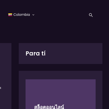
Buscar
Colombia
Para tí
ε
สล็อตออนไลน์