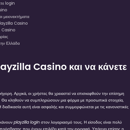
τε login
sino
αι μειονεκτήματα
Playzilla Casino
a Casino
ιρίας
στην Ελλάδα
ayzilla Casino και να κάνετε
ρήγορη. Αρχικά, οι χρήστες θα χρειαστεί να επισκεφθούν την επίσημη
ής. Θα κληθούν να συμπληρώσουν μια φόρμα με προσωπικά στοιχεία,
 διαδικασία αυτή είναι ασφαλής και συμμορφώνεται με τις κανονιστικές
 κάνουν
playzilla login
στον λογαριασμό τους. Η είσοδος είναι πολύ
 πρόσβασης που έχουν επιλέξει κατά την εγγραφή. Υπάρχει επίσης η