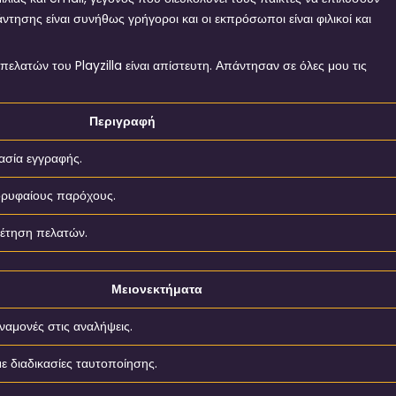
ησης είναι συνήθως γρήγοροι και οι εκπρόσωποι είναι φιλικοί και
πελατών του Playzilla είναι απίστευτη. Απάντησαν σε όλες μου τις
Περιγραφή
ασία εγγραφής.
κορυφαίους παρόχους.
ρέτηση πελατών.
Μειονεκτήματα
αμονές στις αναλήψεις.
 διαδικασίες ταυτοποίησης.