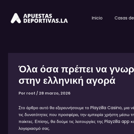
Ir
Post
al
navigation
contenido
Inicio
Casas de
Όλα όσα πρέπει να γνωρίζ
στην ελληνική αγορά
Por
root
/
28 marzo, 2026
Στο άρθρο αυτό θα εξερευνήσουμε το Playzilla Casino, μια 
τις δυνατότητες που προσφέρει, την εμπειρία χρήστη μέσω τ
παίκτες. Επίσης, θα δούμε τις λειτουργίες της Playzilla app 
λογαριασμό σας.