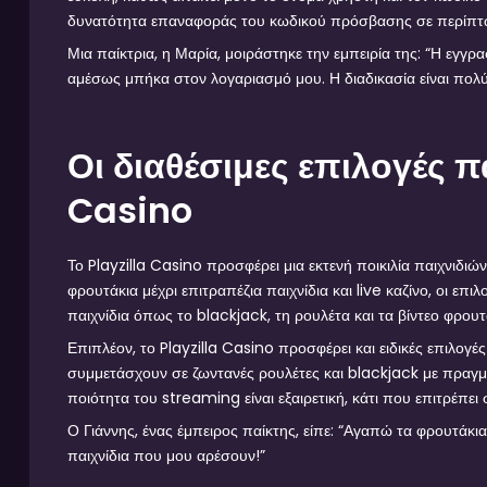
δυνατότητα επαναφοράς του κωδικού πρόσβασης σε περίπτ
Μια παίκτρια, η Μαρία, μοιράστηκε την εμπειρία της: “Η εγγρ
αμέσως μπήκα στον λογαριασμό μου. Η διαδικασία είναι πολύ
Οι διαθέσιμες επιλογές π
Casino
Το Playzilla Casino προσφέρει μια εκτενή ποικιλία παιχνιδι
φρουτάκια μέχρι επιτραπέζια παιχνίδια και live καζίνο, οι ε
παιχνίδια όπως το blackjack, τη ρουλέτα και τα βίντεο φρο
Επιπλέον, το Playzilla Casino προσφέρει και ειδικές επιλογές
συμμετάσχουν σε ζωντανές ρουλέτες και blackjack με πραγμα
ποιότητα του streaming είναι εξαιρετική, κάτι που επιτρέπε
Ο Γιάννης, ένας έμπειρος παίκτης, είπε: “Αγαπώ τα φρουτάκια 
παιχνίδια που μου αρέσουν!”