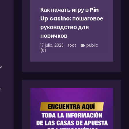
Как начать игру в Pin
Up casino: пошаговое
руководство для
новичков
17 julio, 2026
root
public
(0)
ν
ε