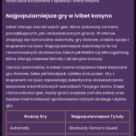
dotyczące korzystania z aplikacji i oferty kasyna.
Najpopularniejsze gry w ivibet kasyno
ivibet
oferuje szeroki wybór gier, które zadowolą zarówno
początkujących, jak i doświadczonych graczy. W ofercie
znajdują się różnorodne automaty, gry stołowe, a także opcje z
krupierem na żywo. Najpopularniejsze automaty to te od
renomowanych dostawców, takich jak NetEnt czy Microgaming,
które oferują ciekawe tematy i atrakcyjne bonusy.
Oprócz automatów, w
ivibet casino
znajdziesz także klasyczne
gry stołowe, takie jak blackjack, ruletka oraz poker. Gry z
krupierem na żywo zapewniają autentyczne doświadczenia
kasynowe w komfortowych warunkach Twojego domu. Dzięki
różnorodności gier, każdy gracz znajdzie coś dla siebie oraz
będzie miał możliwość spróbowania różnych strategii i stylów
gry.
Rodzaj Gry
Najpopularniejsze Tytuły
Automaty
Starburst, Gonzo’s Quest