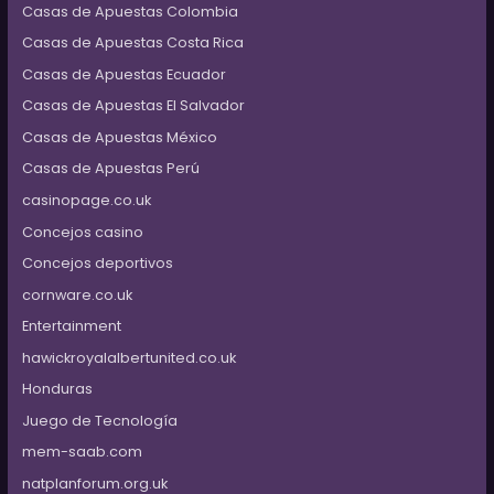
Casas de Apuestas Colombia
Casas de Apuestas Costa Rica
Casas de Apuestas Ecuador
Casas de Apuestas El Salvador
Casas de Apuestas México
Casas de Apuestas Perú
casinopage.co.uk
Concejos casino
Concejos deportivos
cornware.co.uk
Entertainment
hawickroyalalbertunited.co.uk
Honduras
Juego de Tecnología
mem-saab.com
natplanforum.org.uk