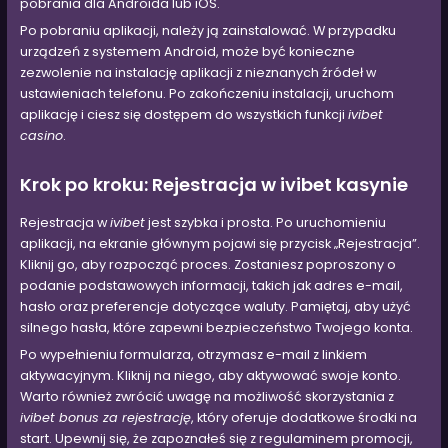
pobrania dla Androida lub iOS.
Po pobraniu aplikacji, należy ją zainstalować. W przypadku
urządzeń z systemem Android, może być konieczne
zezwolenie na instalację aplikacji z nieznanych źródeł w
ustawieniach telefonu. Po zakończeniu instalacji, uruchom
aplikację i ciesz się dostępem do wszystkich funkcji
ivibet
casino
.
Krok po kroku: Rejestracja w ivibet kasynie
Rejestracja w
ivibet
jest szybka i prosta. Po uruchomieniu
aplikacji, na ekranie głównym pojawi się przycisk „Rejestracja”.
Kliknij go, aby rozpocząć proces. Zostaniesz poproszony o
podanie podstawowych informacji, takich jak adres e-mail,
hasło oraz preferencje dotyczące waluty. Pamiętaj, aby użyć
silnego hasła, które zapewni bezpieczeństwo Twojego konta.
Po wypełnieniu formularza, otrzymasz e-mail z linkiem
aktywacyjnym. Kliknij na niego, aby aktywować swoje konto.
Warto również zwrócić uwagę na możliwość skorzystania z
ivibet bonus za rejestrację
, który oferuje dodatkowe środki na
start. Upewnij się, że zapoznałeś się z regulaminem promocji,