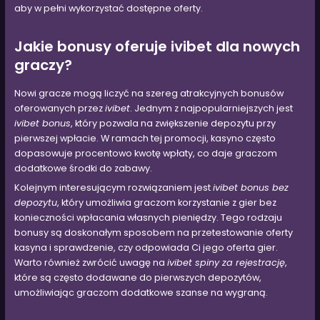
aby w pełni wykorzystać dostępne oferty.
Jakie bonusy oferuje ivibet dla nowych
graczy?
Nowi gracze mogą liczyć na szereg atrakcyjnych bonusów
oferowanych przez
ivibet
. Jednym z najpopularniejszych jest
ivibet bonus
, który pozwala na zwiększenie depozytu przy
pierwszej wpłacie. W ramach tej promocji, kasyno często
dopasowuje procentowo kwotę wpłaty, co daje graczom
dodatkowe środki do zabawy.
Kolejnym interesującym rozwiązaniem jest
ivibet bonus bez
depozytu
, który umożliwia graczom korzystanie z gier bez
konieczności wpłacania własnych pieniędzy. Tego rodzaju
bonusy są doskonałym sposobem na przetestowanie oferty
kasyna i sprawdzenie, czy odpowiada Ci jego oferta gier.
Warto również zwrócić uwagę na
ivibet spiny za rejestrację
,
które są często dodawane do pierwszych depozytów,
umożliwiając graczom dodatkowe szanse na wygraną.