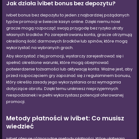
Jak działa ivibet bonus bez depozytu?
ivibet bonus bez depozytu to jeden z najbardziej pożądanych
typów promocji w świecie kasyn online. Dzięki niemu nowi
gracze mogą rozpocząć swoją przygodę bez ryzyka utraty
własnych środków. Po zarejestrowaniu konta, gracze otrzymują
określoną ilość darmowych środków lub spinów, które mogą
wykorzystać na wybranych grach.
Aby skorzystać z tej promocji, wystarczy zarejestrować się i
spełnić określone warunki, które mogą obejmować
potwierdzenie tożsamości lub aktywację konta. Ważne jest, aby
przed rozpoczęciem gry zapoznać się z regulaminem bonusu,
który określa zasady jego wykorzystania oraz wymagania
dotyczące obrotu. Dzięki temu unikniesz nieprzyjemnych
niespodzianek i w pełni wykorzystasz potencjał oferowanej
promocji.
Metody płatności w ivibet: Co musisz
wiedzieć
ivibet oferuje różnorodne metody płatności, które ułatwiają