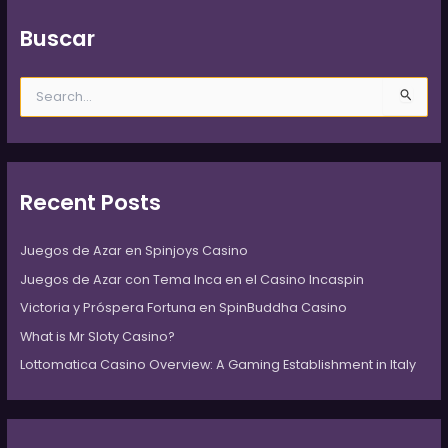
Buscar
B
u
s
c
a
r
Recent Posts
p
o
Juegos de Azar en Spinjoys Casino
r
:
Juegos de Azar con Tema Inca en el Casino Incaspin
Victoria y Próspera Fortuna en SpinBuddha Casino
What is Mr Sloty Casino?
Lottomatica Casino Overview: A Gaming Establishment in Italy