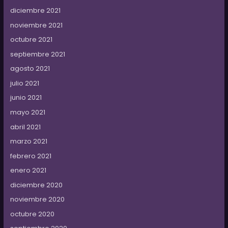
diciembre 2021
noviembre 2021
octubre 2021
septiembre 2021
agosto 2021
julio 2021
junio 2021
mayo 2021
abril 2021
marzo 2021
febrero 2021
enero 2021
diciembre 2020
noviembre 2020
octubre 2020