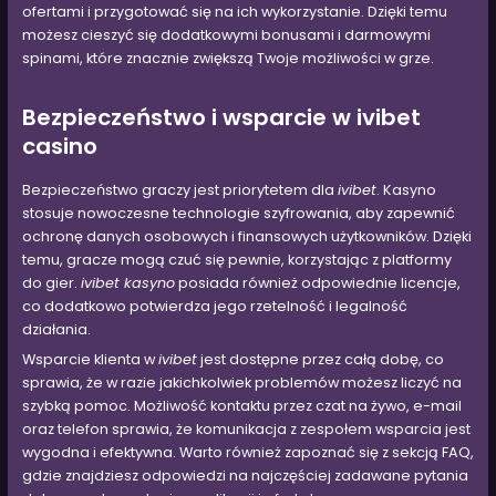
ofertami i przygotować się na ich wykorzystanie. Dzięki temu
możesz cieszyć się dodatkowymi bonusami i darmowymi
spinami, które znacznie zwiększą Twoje możliwości w grze.
Bezpieczeństwo i wsparcie w ivibet
casino
Bezpieczeństwo graczy jest priorytetem dla
ivibet
. Kasyno
stosuje nowoczesne technologie szyfrowania, aby zapewnić
ochronę danych osobowych i finansowych użytkowników. Dzięki
temu, gracze mogą czuć się pewnie, korzystając z platformy
do gier.
ivibet kasyno
posiada również odpowiednie licencje,
co dodatkowo potwierdza jego rzetelność i legalność
działania.
Wsparcie klienta w
ivibet
jest dostępne przez całą dobę, co
sprawia, że w razie jakichkolwiek problemów możesz liczyć na
szybką pomoc. Możliwość kontaktu przez czat na żywo, e-mail
oraz telefon sprawia, że komunikacja z zespołem wsparcia jest
wygodna i efektywna. Warto również zapoznać się z sekcją FAQ,
gdzie znajdziesz odpowiedzi na najczęściej zadawane pytania