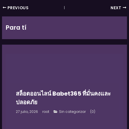
PREVIOUS
NEXT
Para tí
สล็อตออนไลน์ Babet365 ที่มั่นคงและ
ปลอดภัย
27 julio, 2026
root
(0)
Sin categorizar