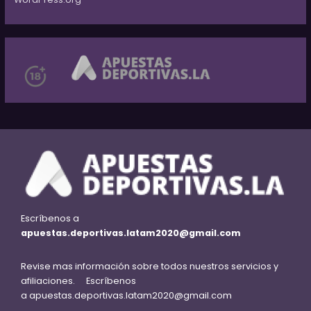
Escríbenos a
apuestas.deportivas.latam2020@gmail.com
Revise mas información sobre todos nuestros servicios y
afiliaciones. Escríbenos
a
apuestas.deportivas.latam2020@gmail.com