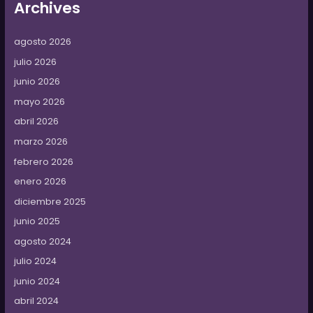
Archives
agosto 2026
julio 2026
junio 2026
mayo 2026
abril 2026
marzo 2026
febrero 2026
enero 2026
diciembre 2025
junio 2025
agosto 2024
julio 2024
junio 2024
abril 2024