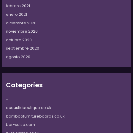
febrero 2021
enero 2021
diciembre 2020
noviembre 2020
octubre 2020
septiembre 2020
agosto 2020
Categories
–
acousticboutique.co.uk
bamboofurnitureboards.co.uk
bar-salsa.com