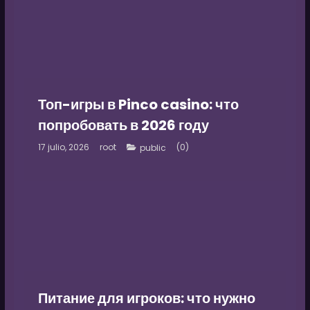
Топ-игры в Pinco casino: что
попробовать в 2026 году
17 julio, 2026
root
(0)
public
Питание для игроков: что нужно