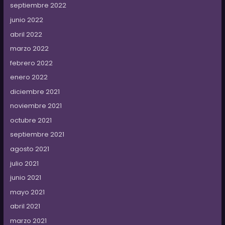
septiembre 2022
junio 2022
abril 2022
marzo 2022
febrero 2022
enero 2022
diciembre 2021
noviembre 2021
octubre 2021
septiembre 2021
agosto 2021
julio 2021
junio 2021
mayo 2021
abril 2021
marzo 2021