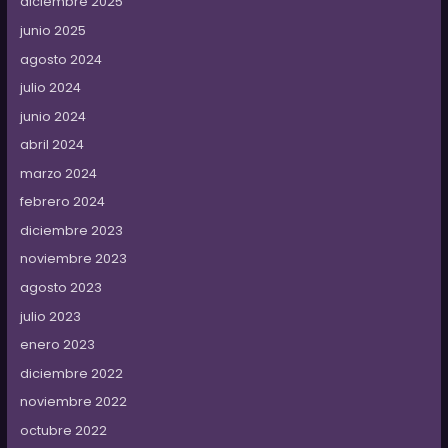
diciembre 2025
junio 2025
agosto 2024
julio 2024
junio 2024
abril 2024
marzo 2024
febrero 2024
diciembre 2023
noviembre 2023
agosto 2023
julio 2023
enero 2023
diciembre 2022
noviembre 2022
octubre 2022