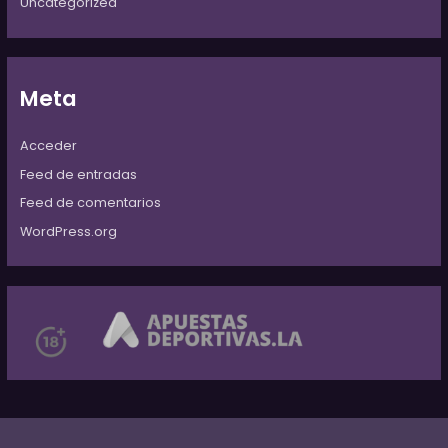
Uncategorized
Meta
Acceder
Feed de entradas
Feed de comentarios
WordPress.org