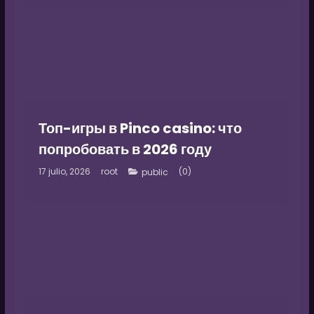
Топ-игры в Pinco casino: что
попробовать в 2026 году
17 julio, 2026
root
(0)
public