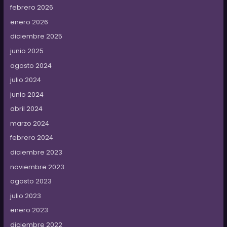
febrero 2026
enero 2026
diciembre 2025
junio 2025
agosto 2024
julio 2024
junio 2024
abril 2024
marzo 2024
febrero 2024
diciembre 2023
noviembre 2023
agosto 2023
julio 2023
enero 2023
diciembre 2022