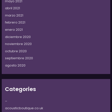
mayo 2021
abril 2021
marzo 2021
febrero 2021
enero 2021
diciembre 2020
noviembre 2020
octubre 2020
septiembre 2020
agosto 2020
Categories
–
acousticboutique.co.uk