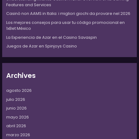
r
Features and Services
:
Casinò non AAMS in Italia: i migliori giochi da provare nel 2026
Los mejores consejos para usar tu código promocional en
1xBet México
La Experiencia de Azar en el Casino Savaspin
Juegos de Azar en Spinjoys Casino
Archives
agosto 2026
julio 2026
junio 2026
mayo 2026
abril 2026
marzo 2026