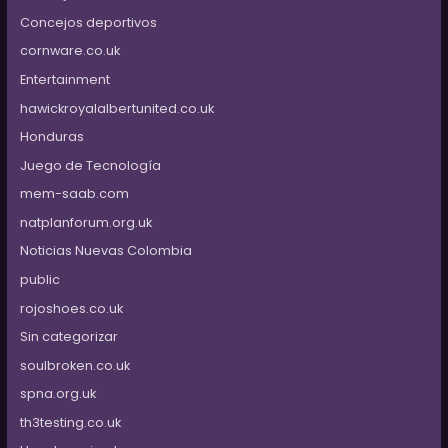
Concejos deportivos
cornware.co.uk
Entertainment
hawickroyalalbertunited.co.uk
Honduras
Juego de Tecnología
mem-saab.com
natplanforum.org.uk
Noticias Nuevas Colombia
public
rojoshoes.co.uk
Sin categorizar
soulbroken.co.uk
spna.org.uk
th3testing.co.uk