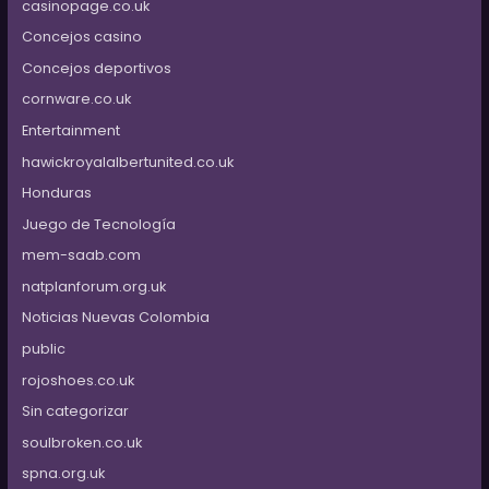
casinopage.co.uk
Concejos casino
Concejos deportivos
cornware.co.uk
Entertainment
hawickroyalalbertunited.co.uk
Honduras
Juego de Tecnología
mem-saab.com
natplanforum.org.uk
Noticias Nuevas Colombia
public
rojoshoes.co.uk
Sin categorizar
soulbroken.co.uk
spna.org.uk