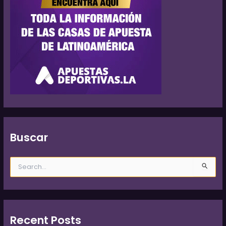
Buscar
B
u
s
c
a
r
Recent Posts