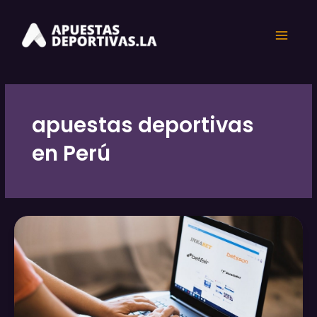
Ir
Main
al
contenido
Menu
apuestas deportivas
en Perú