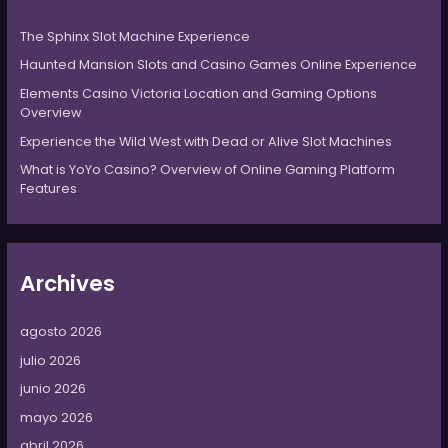
p
o
The Sphinx Slot Machine Experience
r
:
Haunted Mansion Slots and Casino Games Online Experience
Elements Casino Victoria Location and Gaming Options
Overview
Experience the Wild West with Dead or Alive Slot Machines
What is YoYo Casino? Overview of Online Gaming Platform
Features
Archives
agosto 2026
julio 2026
junio 2026
mayo 2026
abril 2026