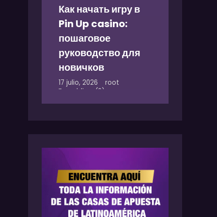
Как начать игру в
Pin Up casino:
пошаговое
руководство для
новичков
17 julio, 2026
root
public
(0)