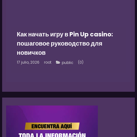
Как начать игру в Pin Up casino:
пошаговое руководство для
новичков
17 julio, 2026
root
(0)
public