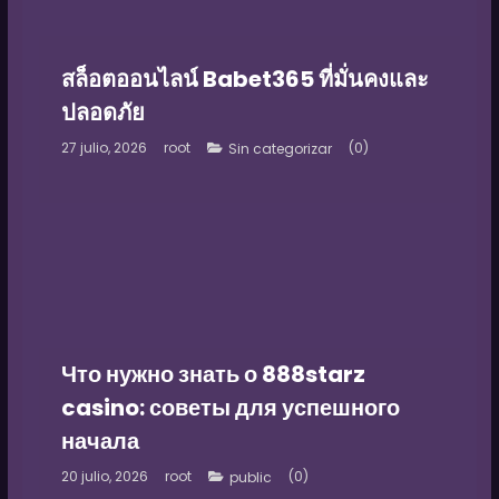
สล็อตออนไลน์ Babet365 ที่มั่นคงและ
ปลอดภัย
27 julio, 2026
root
(0)
Sin categorizar
Что нужно знать о 888starz
casino: советы для успешного
начала
20 julio, 2026
root
(0)
public