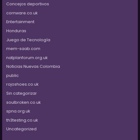
Concejos deportivos
cornware.co.uk
Entertainment
Honduras
Juego de Tecnología
mem-saab.com
natplanforum.org.uk
Noticias Nuevas Colombia
public
rojoshoes.co.uk
Sin categorizar
soulbroken.co.uk
spna.org.uk
th3testing.co.uk
Uncategorized