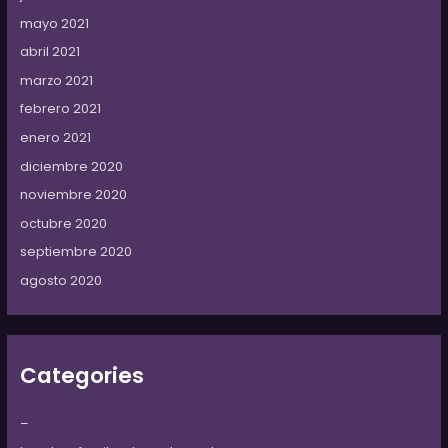
mayo 2021
abril 2021
marzo 2021
febrero 2021
enero 2021
diciembre 2020
noviembre 2020
octubre 2020
septiembre 2020
agosto 2020
Categories
–