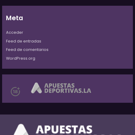
Meta
Acceder
Feed de entradas
Feed de comentarios
WordPress.org