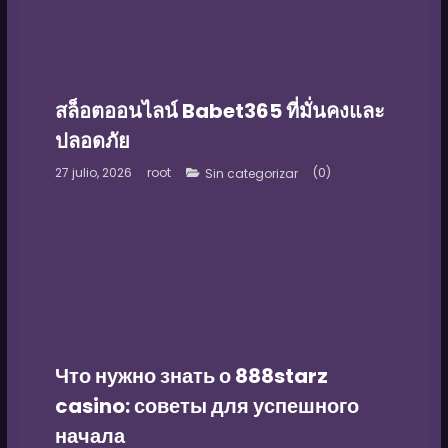
สล็อตออนไลน์ Babet365 ที่มั่นคงและ
ปลอดภัย
27 julio, 2026
root
(0)
Sin categorizar
Что нужно знать о 888starz
casino: советы для успешного
начала