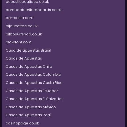
acousticboutique.co.uk
bamboofurnitureboards.co.uk
bar-salsa.com
bijoucoffee.co.uk
bilbosurfshop.co.uk
blokkfont.com
Casa de apuestas Brasil
Casas de Apuestas
Casas de Apuestas Chile
Casas de Apuestas Colombia
Casas de Apuestas Costa Rica
Casas de Apuestas Ecuador
Casas de Apuestas El Salvador
Casas de Apuestas México
Casas de Apuestas Perú
casinopage.co.uk