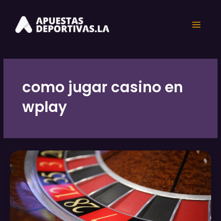
Ir
Main
al
contenido
Menu
como jugar casino en
wplay