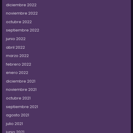
diciembre 2022
noviembre 2022
octubre 2022
septiembre 2022
junio 2022
abril 2022
marzo 2022
febrero 2022
enero 2022
diciembre 2021
noviembre 2021
octubre 2021
septiembre 2021
agosto 2021
julio 2021
junio 2021