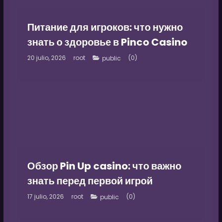
Питание для игроков: что нужно
знать о здоровье в Pinco Casino
20 julio, 2026
root
(0)
public
Обзор Pin Up casino: что важно
знать перед первой игрой
17 julio, 2026
root
(0)
public