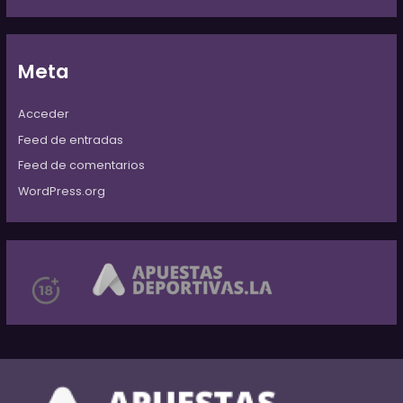
Meta
Acceder
Feed de entradas
Feed de comentarios
WordPress.org