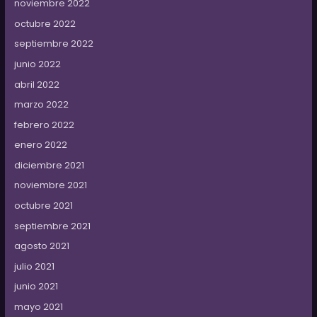
noviembre 2022
octubre 2022
septiembre 2022
junio 2022
abril 2022
marzo 2022
febrero 2022
enero 2022
diciembre 2021
noviembre 2021
octubre 2021
septiembre 2021
agosto 2021
julio 2021
junio 2021
mayo 2021