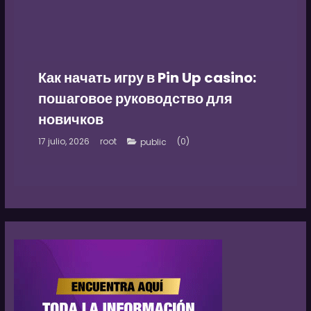
Как начать игру в Pin Up casino:
пошаговое руководство для
новичков
17 julio, 2026
root
(0)
public