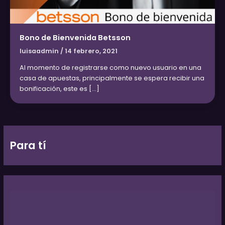
Bono de Bienvenida Betsson
luisaadmin
/
14 febrero, 2021
Al momento de registrarse como nuevo usuario en una
casa de apuestas, principalmente se espera recibir una
bonificación, este es […]
Para tí