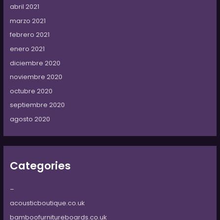
abril 2021
marzo 2021
febrero 2021
enero 2021
diciembre 2020
noviembre 2020
octubre 2020
septiembre 2020
agosto 2020
Categories
–
acousticboutique.co.uk
bamboofurnitureboards.co.uk