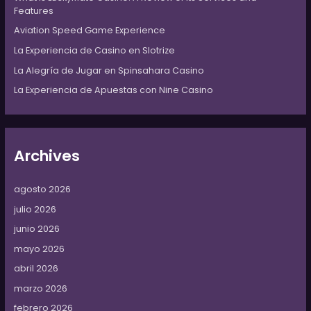
r
Features
:
Aviation Speed Game Experience
La Experiencia de Casino en Slotrize
La Alegría de Jugar en Spinsahara Casino
La Experiencia de Apuestas con Nine Casino
Archives
agosto 2026
julio 2026
junio 2026
mayo 2026
abril 2026
marzo 2026
febrero 2026