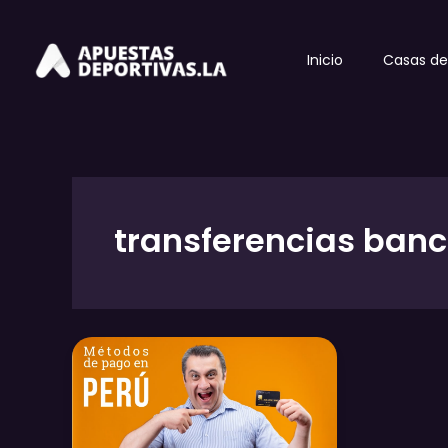
Ir
al
contenido
Inicio
Casas de
transferencias banc