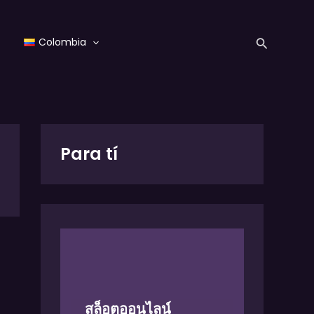
Buscar
Colombia
Para tí
สล็อตออนไลน์