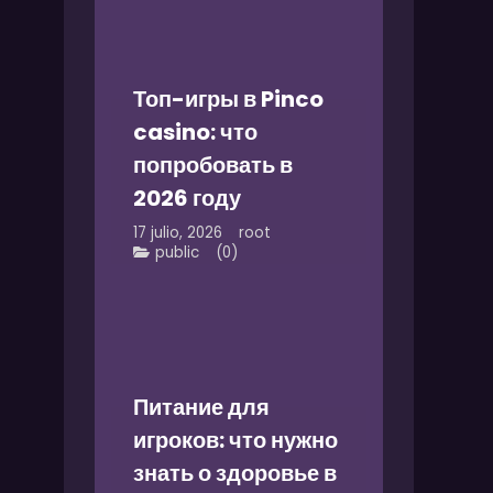
Топ-игры в Pinco
casino: что
попробовать в
2026 году
17 julio, 2026
root
public
(0)
Питание для
игроков: что нужно
знать о здоровье в