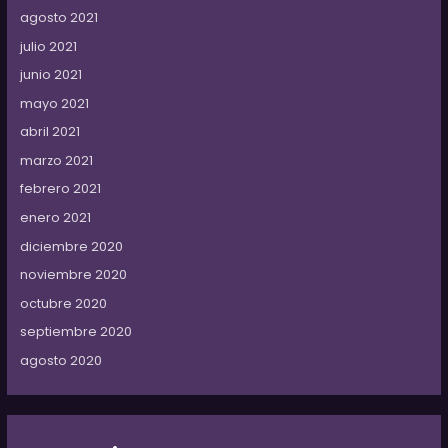
agosto 2021
julio 2021
junio 2021
mayo 2021
abril 2021
marzo 2021
febrero 2021
enero 2021
diciembre 2020
noviembre 2020
octubre 2020
septiembre 2020
agosto 2020