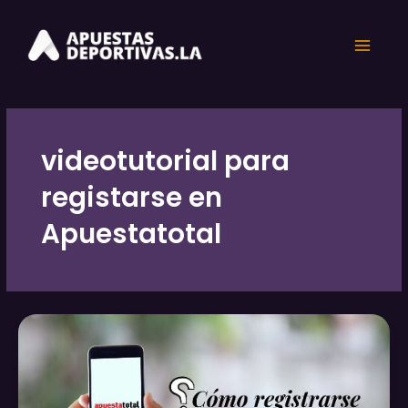
Ir
Main
al
contenido
Menu
videotutorial para
registarse en
Apuestatotal