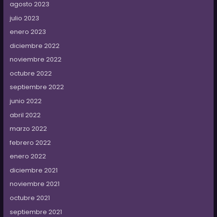
agosto 2023
julio 2023
enero 2023
diciembre 2022
noviembre 2022
octubre 2022
septiembre 2022
junio 2022
abril 2022
marzo 2022
febrero 2022
enero 2022
diciembre 2021
noviembre 2021
octubre 2021
septiembre 2021