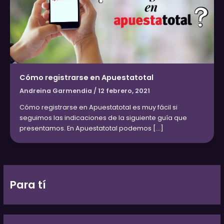
Cómo registrarse en Apuestatotal
Andreina Garmendia
/
12 febrero, 2021
Cómo registrarse en Apuestatotal es muy fácil si
seguimos las indicaciones de la siguiente guía que
presentamos. En Apuestatotal podemos […]
Para tí