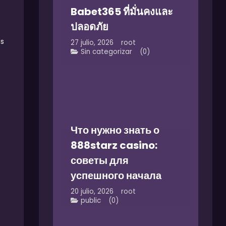
Babet365 ที่มั่นคงและ
ปลอดภัย
s
27 julio, 2026
root
Sin categorizar
(0)
Что нужно знать о
888starz casino:
советы для
успешного начала
20 julio, 2026
root
public
(0)