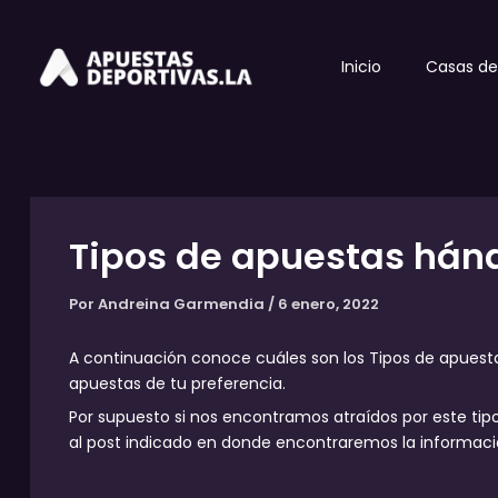
Ir
Post
al
navigation
contenido
Inicio
Casas de
Tipos de apuestas hán
Por
Andreina Garmendia
/
6 enero, 2022
A continuación conoce cuáles son los Tipos de apuest
apuestas de tu preferencia.
Por supuesto si nos encontramos atraídos por este t
al post indicado en donde encontraremos la informaci