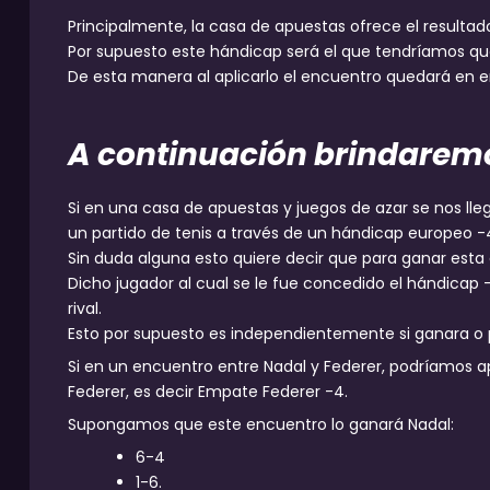
Principalmente, la casa de apuestas ofrece el result
Por supuesto este hándicap será el que tendríamos qu
De esta manera al aplicarlo el encuentro quedará en 
A continuación brindaremo
Si en una casa de apuestas y juegos de azar se nos lle
un partido de tenis a través de un hándicap europeo -
Sin duda alguna esto quiere decir que para ganar esta
Dicho jugador al cual se le fue concedido el hándicap
rival.
Esto por supuesto es independientemente si ganara o 
Si en un encuentro entre Nadal y Federer, podríamos 
Federer, es decir Empate Federer -4.
Supongamos que este encuentro lo ganará Nadal:
6-4
1-6.