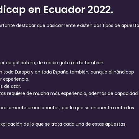
icap en Ecuador 2022.
rtante destacar que básicamente existen dos tipos de apuesta
er de gol entero, de medio gol o mixto también.
 en toda Europa y en toda España también, aunque el hándicap
r experiencia.
s de azar.
estas requiere de mucha más experiencia, además de capacidad
rosamente emocionantes, por lo que se encuentra entre las
xplicación de lo que se trata cada una de estas apuestas