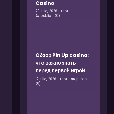
Casino
20 julio, 2026
root
public
(0)
Обзор Pin Up casino:
что важно знать
перед первой игрой
17 julio, 2026
root
public
(0)