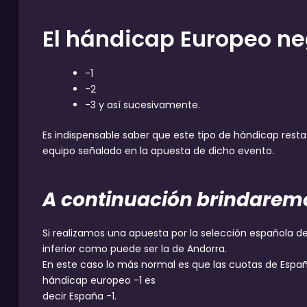
El hándicap Europeo ne
-1
-2
-3 y así sucesivamente.
Es indispensable saber que este tipo de hándicap rest
equipo señalado en la apuesta de dicho evento.
A continuación brindaremo
Si realizamos una apuesta por la selección española d
inferior como puede ser la de Andorra.
En este caso lo más normal es que las cuotas de Espa
hándicap europeo -1 es
decir España -1.