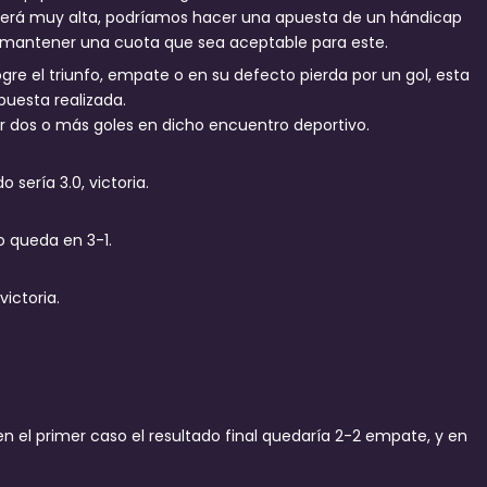
será muy alta, podríamos hacer una apuesta de un hándicap
y mantener una cuota que sea aceptable para este.
gre el triunfo, empate o en su defecto pierda por un gol, esta
uesta realizada.
or dos o más goles en dicho encuentro deportivo.
sería 3.0, victoria.
 queda en 3-1.
victoria.
en el primer caso el resultado final quedaría 2-2 empate, y en