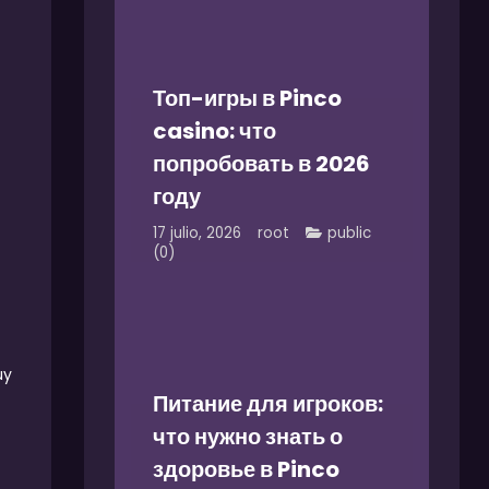
Топ-игры в Pinco
casino: что
попробовать в 2026
году
17 julio, 2026
root
public
(0)
uy
Питание для игроков:
что нужно знать о
здоровье в Pinco