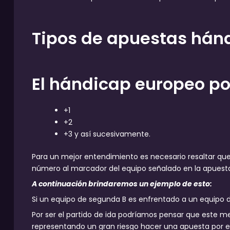
Tipos de apuestas hán
El hándicap europeo pos
+1
+2
+3 y así sucesivamente.
Para un mejor entendimiento es necesario resaltar que
número al marcador del equipo señalado en la apuesta
A continuación brindaremos un ejemplo de esto:
Si un equipo de segunda B es enfrentado a un equipo de
Por ser el partido de ida podríamos pensar que este m
representando un gran riesgo hacer una apuesta por e