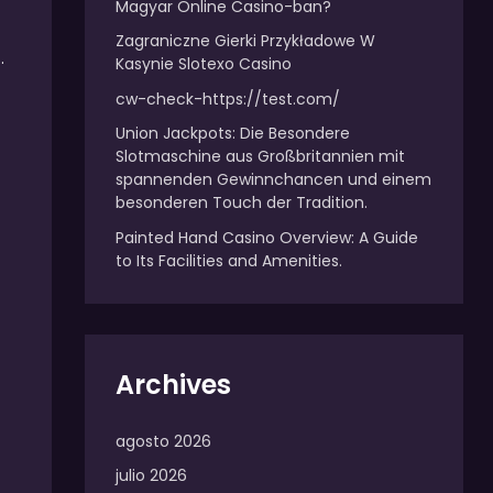
Magyar Online Casino-ban?
Zagraniczne Gierki Przykładowe W
.
Kasynie Slotexo Casino
cw-check-https://test.com/
Union Jackpots: Die Besondere
Slotmaschine aus Großbritannien mit
spannenden Gewinnchancen und einem
besonderen Touch der Tradition.
Painted Hand Casino Overview: A Guide
to Its Facilities and Amenities.
Archives
agosto 2026
julio 2026