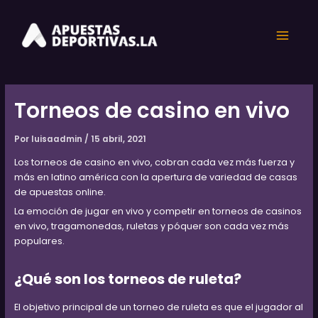
Ir
Post
Main
al
navigation
contenido
Menu
Torneos de casino en vivo
Por
luisaadmin
/
15 abril, 2021
Los torneos de casino en vivo, cobran cada vez más fuerza y
más en latino américa con la apertura de variedad de casas
de apuestas online.
La emoción de jugar en vivo y competir en torneos de casinos
en vivo, tragamonedas, ruletas y póquer son cada vez más
populares.
¿Qué son los torneos de ruleta?
El objetivo principal de un torneo de ruleta es que el jugador al