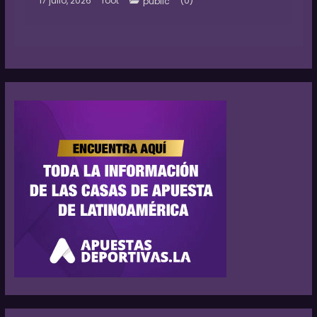
17 julio, 2026
root
(0)
public