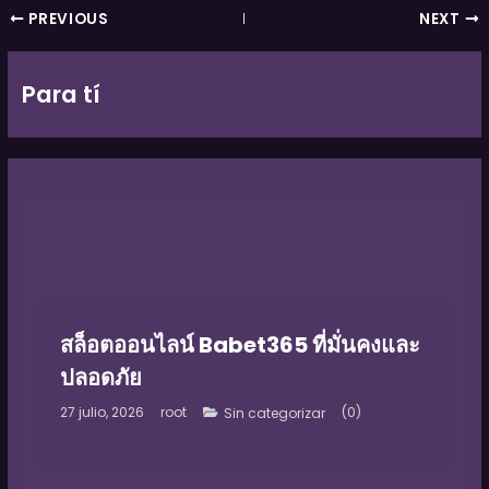
PREVIOUS
NEXT
Para tí
สล็อตออนไลน์ Babet365 ที่มั่นคงและ
ปลอดภัย
27 julio, 2026
root
(0)
Sin categorizar