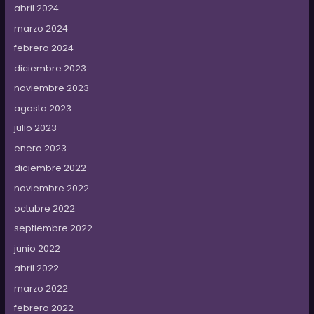
abril 2024
marzo 2024
febrero 2024
diciembre 2023
noviembre 2023
agosto 2023
julio 2023
enero 2023
diciembre 2022
noviembre 2022
octubre 2022
septiembre 2022
junio 2022
abril 2022
marzo 2022
febrero 2022