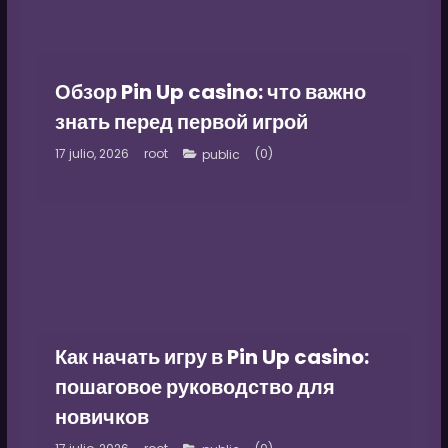
Обзор Pin Up casino: что важно
знать перед первой игрой
17 julio, 2026
root
(0)
public
Как начать игру в Pin Up casino:
пошаговое руководство для
новичков