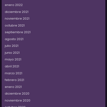
enero 2022
diciembre 2021
noviembre 2021
octubre 2021
septiembre 2021
agosto 2021
julio 2021
junio 2021
mayo 2021
abril 2021
marzo 2021
febrero 2021
enero 2021
diciembre 2020
noviembre 2020