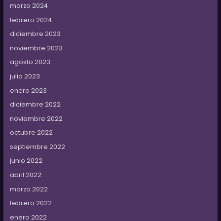
marzo 2024
febrero 2024
diciembre 2023
noviembre 2023
agosto 2023
julio 2023
enero 2023
diciembre 2022
noviembre 2022
octubre 2022
septiembre 2022
junio 2022
abril 2022
marzo 2022
febrero 2022
enero 2022