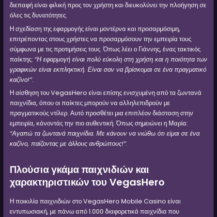
διεπαφή είναι φιλική προς τον χρήστη και διευκολύνει την πλοήγηση σε
όλες τις δυνατότητες.
Η σχεδίαση της εφαρμογής είναι μοντέρνα και προσαρμόσιμη,
επιτρέποντας στους χρήστες να προσαρμόσουν την εμπειρία τους
σύμφωνα με τις προτιμήσεις τους. Όπως λέει ο Γιάννης, ένας τακτικός
παίκτης:
“Η εφαρμογή είναι πολύ εύκολη στη χρήση και η ποιότητα των
γραφικών είναι εκπληκτική. Είναι σαν να βρίσκομαι σε ένα πραγματικό
καζίνο!”
.
Η αίσθηση του VegasHero είναι επίσης ενισχυμένη από τα ζωντανά
παιχνίδια, όπου οι παίκτες μπορούν να αλληλεπιδρούν με
πραγματικούς ντίλερ. Αυτό προσθέτει μια επιπλέον διάσταση στην
εμπειρία, κάνοντάς την πιο αυθεντική. Όπως σημειώνει η Μαρία:
“Αγαπώ τα ζωντανά παιχνίδια. Με κάνουν να νιώθω ότι είμαι σε ένα
καζίνο, παίζοντας με άλλους ανθρώπους!”
.
Πλούσια γκάμα παιχνιδιών και
χαρακτηριστικών του VegasHero
Η ποικιλία παιχνιδιών στο VegasHero Mobile Casino είναι
εντυπωσιακή, με πάνω από 1.000 διαφορετικά παιχνίδια που