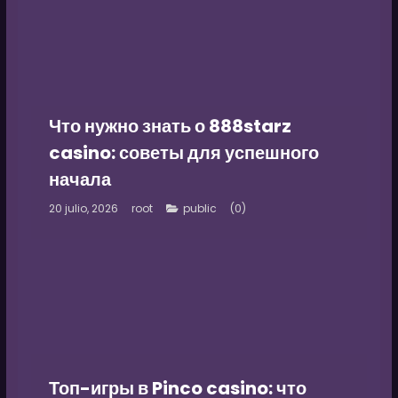
Что нужно знать о 888starz
casino: советы для успешного
начала
20 julio, 2026
root
(0)
public
Топ-игры в Pinco casino: что