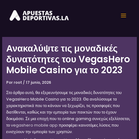
Ir
Post
Main
al
navigation
contenido
Menu
Ανακαλύψτε τις μοναδικές
δυνατότητες του VegasHero
Mobile Casino για το 2023
Por
root
/
17 junio, 2026
Στο άρθρο αυτό, θα εξερευνήσουμε τις μοναδικές δυνατότητες του
VegasHero Mobile Casino για το 2023. Θα αναλύσουμε τα
χαρακτηριστικά που το κάνουν να ξεχωρίζει, τις προσφορές που
διατίθενται, καθώς και την εμπειρία των παικτών που το έχουν
δοκιμάσει. Σε μια εποχή που το online gaming συνεχώς εξελίσσεται,
το
vegashero mobile app
προσφέρει καινοτόμες λύσεις που
ενισχύουν την εμπειρία των χρηστών.