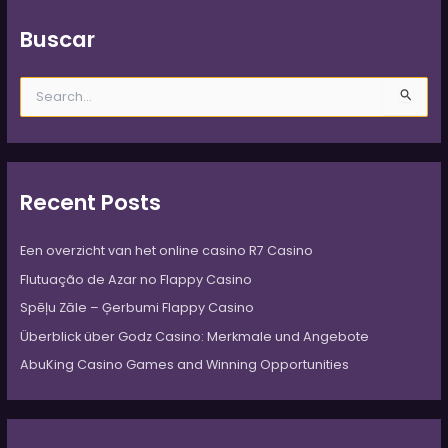
Buscar
B
u
s
c
a
r
Recent Posts
p
o
Een overzicht van het online casino R7 Casino
r
:
Flutuação de Azar no Flappy Casino
Spēļu Zāle – Ģerbumi Flappy Casino
Überblick über Godz Casino: Merkmale und Angebote
AbuKing Casino Games and Winning Opportunities