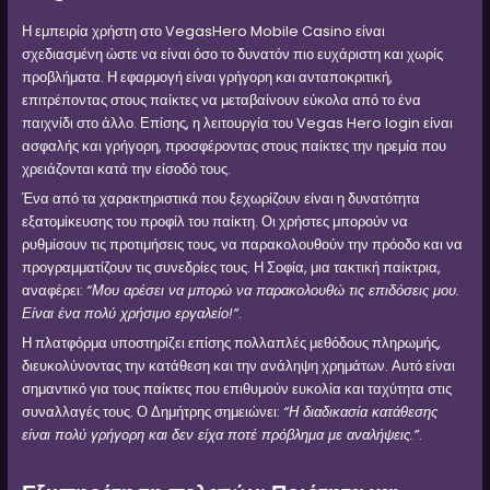
Η εμπειρία χρήστη στο VegasHero Mobile Casino είναι
σχεδιασμένη ώστε να είναι όσο το δυνατόν πιο ευχάριστη και χωρίς
προβλήματα. Η εφαρμογή είναι γρήγορη και ανταποκριτική,
επιτρέποντας στους παίκτες να μεταβαίνουν εύκολα από το ένα
παιχνίδι στο άλλο. Επίσης, η λειτουργία του Vegas Hero login είναι
ασφαλής και γρήγορη, προσφέροντας στους παίκτες την ηρεμία που
χρειάζονται κατά την είσοδό τους.
Ένα από τα χαρακτηριστικά που ξεχωρίζουν είναι η δυνατότητα
εξατομίκευσης του προφίλ του παίκτη. Οι χρήστες μπορούν να
ρυθμίσουν τις προτιμήσεις τους, να παρακολουθούν την πρόοδο και να
προγραμματίζουν τις συνεδρίες τους. Η Σοφία, μια τακτική παίκτρια,
αναφέρει:
“Μου αρέσει να μπορώ να παρακολουθώ τις επιδόσεις μου.
Είναι ένα πολύ χρήσιμο εργαλείο!”
.
Η πλατφόρμα υποστηρίζει επίσης πολλαπλές μεθόδους πληρωμής,
διευκολύνοντας την κατάθεση και την ανάληψη χρημάτων. Αυτό είναι
σημαντικό για τους παίκτες που επιθυμούν ευκολία και ταχύτητα στις
συναλλαγές τους. Ο Δημήτρης σημειώνει:
“Η διαδικασία κατάθεσης
είναι πολύ γρήγορη και δεν είχα ποτέ πρόβλημα με αναλήψεις.”
.