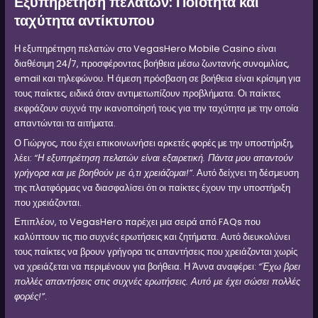
Εξυπηρέτηση πελατών: Ποιότητα και
ταχύτητα αντίκτυπου
Η εξυπηρέτηση πελατών στο VegasHero Mobile Casino είναι
διαθέσιμη 24/7, προσφέροντας βοήθεια μέσω ζωντανής συνομιλίας,
email και τηλεφώνου. Η άμεση πρόσβαση σε βοήθεια είναι κρίσιμη για
τους παίκτες, ειδικά όταν αντιμετωπίζουν προβλήματα. Οι παίκτες
εκφράζουν συχνά την ικανοποίησή τους για την ταχύτητα με την οποία
απαντώνται τα αιτήματα.
Ο Γιώργος, που έχει επικοινωνήσει αρκετές φορές με την υποστήριξη,
λέει:
“Η εξυπηρέτηση πελατών είναι εξαιρετική. Πάντα μου απαντούν
γρήγορα και με βοηθούν με ό,τι χρειάζομαι!”
. Αυτό δείχνει τη δέσμευση
της πλατφόρμας να διασφαλίσει ότι οι παίκτες έχουν την υποστήριξη
που χρειάζονται.
Επιπλέον, το VegasHero παρέχει μια σειρά από FAQs που
καλύπτουν τις πιο συχνές ερωτήσεις και ζητήματα. Αυτό διευκολύνει
τους παίκτες να βρουν γρήγορα τις απαντήσεις που χρειάζονται χωρίς
να χρειάζεται να περιμένουν για βοήθεια. Η Άννα αναφέρει:
“Έχω βρει
πολλές απαντήσεις στις συχνές ερωτήσεις. Αυτό με έχει σώσει πολλές
φορές!”
.