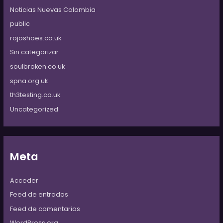
Noticias Nuevas Colombia
public
rojoshoes.co.uk
Sin categorizar
soulbroken.co.uk
spna.org.uk
th3testing.co.uk
Uncategorized
Meta
Acceder
Feed de entradas
Feed de comentarios
WordPress.org