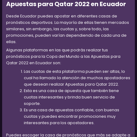
Apuestas para Qatar 2022 en Ecuador
Desde Ecuador puedes apostar en diferentes casas de
pronósticos deportivos. La mayoría de ellas tienen mercados
similares, sin embargo, las cuotas y, sobre todo, las
promociones, pueden varían dependiendo de cada una de
ellas.
Algunas plataformas en las que podrás realizar tus
pronósticos para la Copa del Mundo a las Apuestas para
Qatar 2022 en Ecuador son:
Las cuotas de esta plataforma pueden ser altas, lo
cual ha llamado la atención de muchos apostadores
que desean realizar Apuestas para Qatar 2022.
Esta es una casa de apuesta que también tiene
cuotas interesantes y brinda buen servicio de
soporte.
Es una casa de apuestas confiable, con buenas
cuotas y puedes encontrar promociones muy
interesantes para los apostadores.
Puedes escoger la casa de pronósticos que más se adapte a