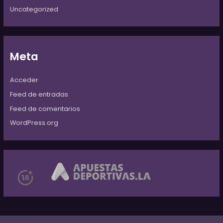
Uncategorized
Meta
Acceder
Feed de entradas
Feed de comentarios
WordPress.org