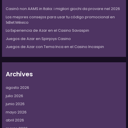
o
Casinò non AAMS in Italia: i migliori giochi da provare nel 2026
r
:
Los mejores consejos para usar tu código promocional en
1xBet México
La Experiencia de Azar en el Casino Savaspin
Juegos de Azar en Spinjoys Casino
Juegos de Azar con Tema Inca en el Casino Incaspin
Archives
agosto 2026
julio 2026
junio 2026
mayo 2026
abril 2026