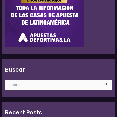
Buscar
B
u
s
c
a
r
Recent Posts
p