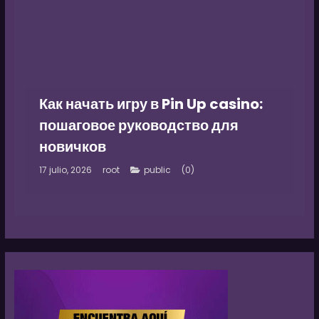
Как начать игру в Pin Up casino:
пошаговое руководство для
новичков
17 julio, 2026
root
(0)
public