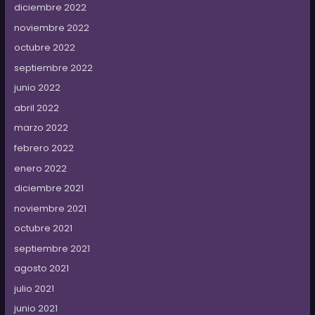
diciembre 2022
noviembre 2022
octubre 2022
septiembre 2022
junio 2022
abril 2022
marzo 2022
febrero 2022
enero 2022
diciembre 2021
noviembre 2021
octubre 2021
septiembre 2021
agosto 2021
julio 2021
junio 2021