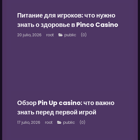
Питание для игроков: что нужно
знать о здоровье в Pinco Casino
20 julio, 2026
root
(0)
public
Обзор Pin Up casino: что важно
знать перед первой игрой
17 julio, 2026
root
(0)
public