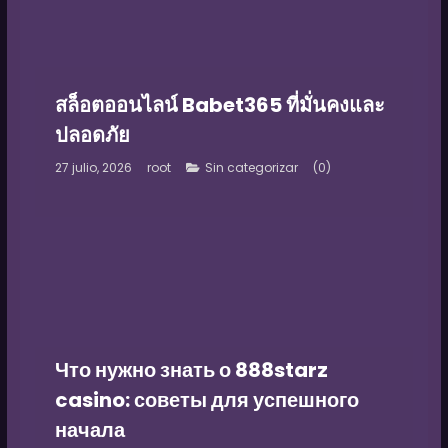
สล็อตออนไลน์ Babet365 ที่มั่นคงและ
ปลอดภัย
27 julio, 2026
root
(0)
Sin categorizar
Что нужно знать о 888starz
casino: советы для успешного
начала