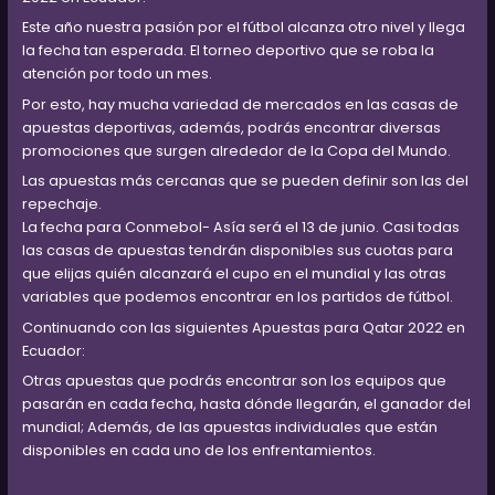
Este año nuestra pasión por el fútbol alcanza otro nivel y llega
la fecha tan esperada. El torneo deportivo que se roba la
atención por todo un mes.
Por esto, hay mucha variedad de mercados en las casas de
apuestas deportivas, además, podrás encontrar diversas
promociones que surgen alrededor de la Copa del Mundo.
Las apuestas más cercanas que se pueden definir son las del
repechaje.
La fecha para Conmebol- Asía será el 13 de junio. Casi todas
las casas de apuestas tendrán disponibles sus cuotas para
que elijas quién alcanzará el cupo en el mundial y las otras
variables que podemos encontrar en los partidos de fútbol.
Continuando con las siguientes Apuestas para Qatar 2022 en
Ecuador:
Otras apuestas que podrás encontrar son los equipos que
pasarán en cada fecha, hasta dónde llegarán, el ganador del
mundial; Además, de las apuestas individuales que están
disponibles en cada uno de los enfrentamientos.