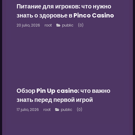
Питание для игроков: что нужно
знать о здоровье в Pinco Casino
20 julio, 2026
root
(0)
public
Обзор Pin Up casino: что важно
знать перед первой игрой
17 julio, 2026
root
(0)
public