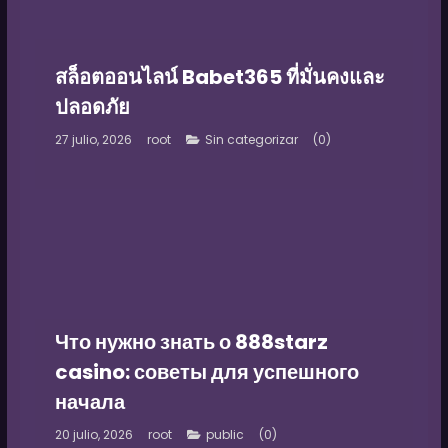
สล็อตออนไลน์ Babet365 ที่มั่นคงและ
ปลอดภัย
27 julio, 2026
root
(0)
Sin categorizar
Что нужно знать о 888starz
casino: советы для успешного
начала
20 julio, 2026
root
(0)
public