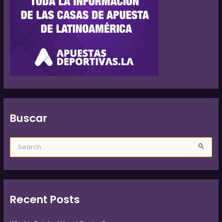
Buscar
B
u
s
c
a
r
Recent Posts
p
o