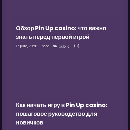
Обзор Pin Up casino: что важно
знать перед первой игрой
17 julio, 2026
root
(0)
public
Как начать игру в Pin Up casino:
пошаговое руководство для
новичков