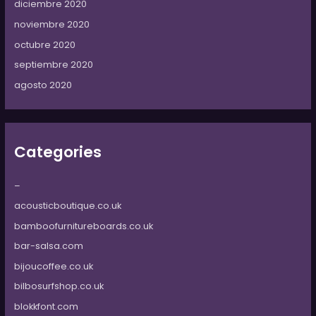
diciembre 2020
noviembre 2020
octubre 2020
septiembre 2020
agosto 2020
Categories
–
acousticboutique.co.uk
bamboofurnitureboards.co.uk
bar-salsa.com
bijoucoffee.co.uk
bilbosurfshop.co.uk
blokkfont.com