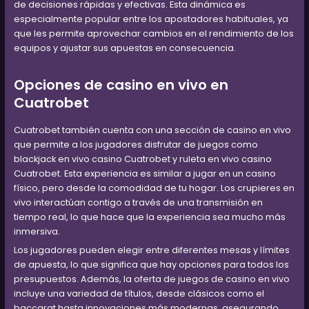
de decisiones rápidas y efectivas. Esta dinámica es
especialmente popular entre los apostadores habituales, ya
que les permite aprovechar cambios en el rendimiento de los
equipos y ajustar sus apuestas en consecuencia.
Opciones de casino en vivo en
Cuatrobet
Cuatrobet también cuenta con una sección de casino en vivo
que permite a los jugadores disfrutar de juegos como
blackjack en vivo casino Cuatrobet y ruleta en vivo casino
Cuatrobet. Esta experiencia es similar a jugar en un casino
físico, pero desde la comodidad de tu hogar. Los crupieres en
vivo interactúan contigo a través de una transmisión en
tiempo real, lo que hace que la experiencia sea mucho más
inmersiva.
Los jugadores pueden elegir entre diferentes mesas y límites
de apuesta, lo que significa que hay opciones para todos los
presupuestos. Además, la oferta de juegos de casino en vivo
incluye una variedad de títulos, desde clásicos como el
baccarat hasta innovaciones más modernas, asegurando