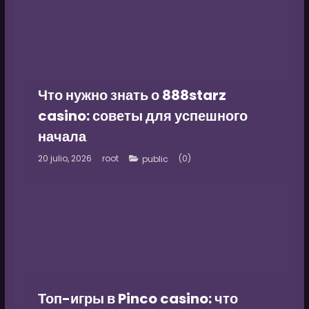
Что нужно знать о 888starz
casino: советы для успешного
начала
20 julio, 2026
root
(0)
public
Топ-игры в Pinco casino: что