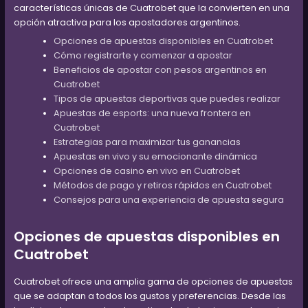
características únicas de Cuatrobet que la convierten en una
opción atractiva para los apostadores argentinos.
Opciones de apuestas disponibles en Cuatrobet
Cómo registrarte y comenzar a apostar
Beneficios de apostar con pesos argentinos en
Cuatrobet
Tipos de apuestas deportivas que puedes realizar
Apuestas de esports: una nueva frontera en
Cuatrobet
Estrategias para maximizar tus ganancias
Apuestas en vivo y su emocionante dinámica
Opciones de casino en vivo en Cuatrobet
Métodos de pago y retiros rápidos en Cuatrobet
Consejos para una experiencia de apuesta segura
Opciones de apuestas disponibles en
Cuatrobet
Cuatrobet ofrece una amplia gama de opciones de apuestas
que se adaptan a todos los gustos y preferencias. Desde las