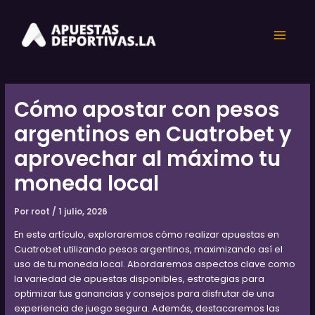
Ir
Post
Main
al
navigation
contenido
Menu
Cómo apostar con pesos
argentinos en Cuatrobet y
aprovechar al máximo tu
moneda local
Por
root
/
1 julio, 2026
En este artículo, exploraremos cómo realizar apuestas en
Cuatrobet utilizando pesos argentinos, maximizando así el
uso de tu moneda local. Abordaremos aspectos clave como
la variedad de apuestas disponibles, estrategias para
optimizar tus ganancias y consejos para disfrutar de una
experiencia de juego segura. Además, destacaremos las