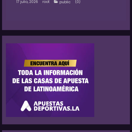
17 julio, 2026
root
(0)
public