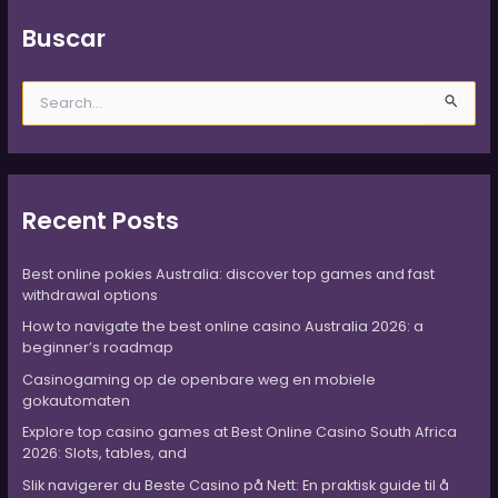
Buscar
B
u
s
c
a
r
Recent Posts
p
o
Best online pokies Australia: discover top games and fast
r
withdrawal options
:
How to navigate the best online casino Australia 2026: a
beginner’s roadmap
Casinogaming op de openbare weg en mobiele
gokautomaten
Explore top casino games at Best Online Casino South Africa
2026: Slots, tables, and
Slik navigerer du Beste Casino på Nett: En praktisk guide til å