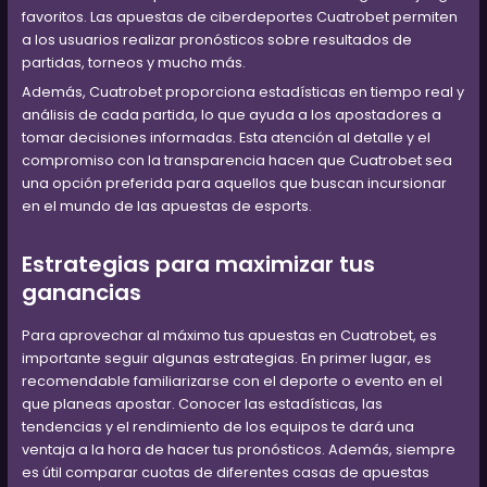
favoritos. Las apuestas de ciberdeportes Cuatrobet permiten
a los usuarios realizar pronósticos sobre resultados de
partidas, torneos y mucho más.
Además, Cuatrobet proporciona estadísticas en tiempo real y
análisis de cada partida, lo que ayuda a los apostadores a
tomar decisiones informadas. Esta atención al detalle y el
compromiso con la transparencia hacen que Cuatrobet sea
una opción preferida para aquellos que buscan incursionar
en el mundo de las apuestas de esports.
Estrategias para maximizar tus
ganancias
Para aprovechar al máximo tus apuestas en Cuatrobet, es
importante seguir algunas estrategias. En primer lugar, es
recomendable familiarizarse con el deporte o evento en el
que planeas apostar. Conocer las estadísticas, las
tendencias y el rendimiento de los equipos te dará una
ventaja a la hora de hacer tus pronósticos. Además, siempre
es útil comparar cuotas de diferentes casas de apuestas