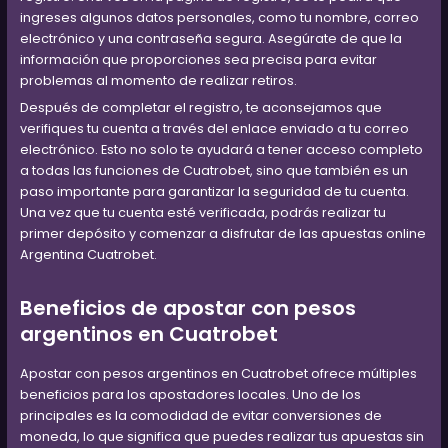
ingreses algunos datos personales, como tu nombre, correo
electrónico y una contraseña segura. Asegúrate de que la
información que proporciones sea precisa para evitar
problemas al momento de realizar retiros.
Después de completar el registro, te aconsejamos que
verifiques tu cuenta a través del enlace enviado a tu correo
electrónico. Esto no solo te ayudará a tener acceso completo
a todas las funciones de Cuatrobet, sino que también es un
paso importante para garantizar la seguridad de tu cuenta.
Una vez que tu cuenta esté verificada, podrás realizar tu
primer depósito y comenzar a disfrutar de las apuestas online
Argentina Cuatrobet.
Beneficios de apostar con pesos
argentinos en Cuatrobet
Apostar con pesos argentinos en Cuatrobet ofrece múltiples
beneficios para los apostadores locales. Uno de los
principales es la comodidad de evitar conversiones de
moneda, lo que significa que puedes realizar tus apuestas sin