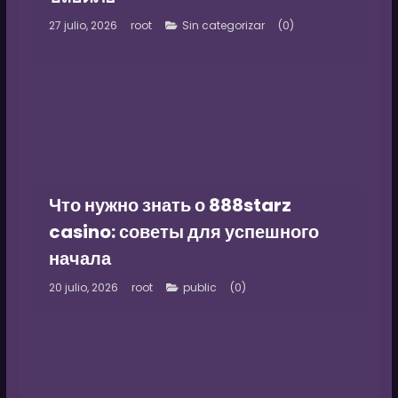
27 julio, 2026
root
(0)
Sin categorizar
Что нужно знать о 888starz
casino: советы для успешного
начала
20 julio, 2026
root
(0)
public