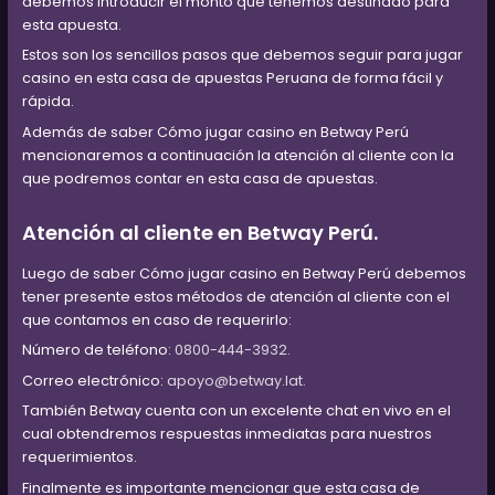
debemos introducir el monto que tenemos destinado para
esta apuesta.
Estos son los sencillos pasos que debemos seguir para jugar
casino en esta casa de apuestas Peruana de forma fácil y
rápida.
Además de saber Cómo jugar casino en Betway Perú
mencionaremos a continuación la atención al cliente con la
que podremos contar en esta casa de apuestas.
Atención al cliente en Betway Perú.
Luego de saber Cómo jugar casino en Betway Perú debemos
tener presente estos métodos de atención al cliente con el
que contamos en caso de requerirlo:
Número de teléfono:
0800-444-3932.
Correo electrónico:
apoyo@betway.lat
.
También Betway cuenta con un excelente chat en vivo en el
cual obtendremos respuestas inmediatas para nuestros
requerimientos.
Finalmente es importante mencionar que esta casa de