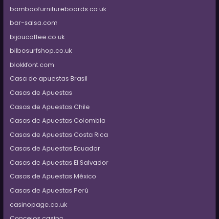
bamboofurnitureboards.co.uk
bar-salsa.com
bijoucoffee.co.uk
bilbosurfshop.co.uk
blokkfont.com
Casa de apuestas Brasil
Casas de Apuestas
Casas de Apuestas Chile
Casas de Apuestas Colombia
Casas de Apuestas Costa Rica
Casas de Apuestas Ecuador
Casas de Apuestas El Salvador
Casas de Apuestas México
Casas de Apuestas Perú
casinopage.co.uk
Concejos casino