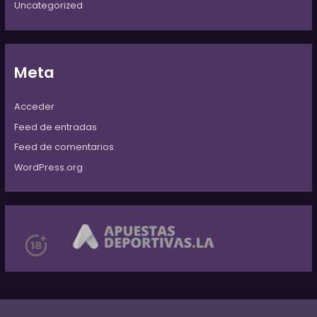
Uncategorized
Meta
Acceder
Feed de entradas
Feed de comentarios
WordPress.org