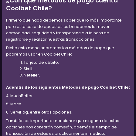
¿Con qué métodos de pago cuenta
Coolbet Chile?
Primero que nada debemos saber que lo más importante
para esta casa de apuestas es brindarnos la mayor
comodidad, seguridad y transparencia a la hora de
registrarse
y realizar nuestras transacciones.
Dicho esto mencionaremos los métodos de pago que
podremos usar en Coolbet Chile:
Tarjeta de débito.
Skrill.
Neteller.
Además de los siguientes Métodos de pago Coolbet Chile:
4. MuchBetter.
5. Mach.
6. ServiPag, entre otras opciones.
También es importante mencionar que ninguna de estas
opciones nos cobrarán comisión, además el tiempo de
transacción de estas es prácticamente inmediato.