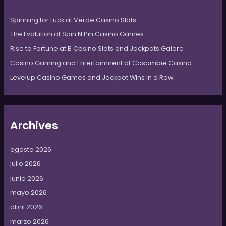
p
o
Spinning for Luck at Verde Casino Slots
r
:
The Evolution of Spin N Pin Casino Games
Rise to Fortune at B Casino Slots and Jackpots Galore
Casino Gaming and Entertainment at Casombie Casino
Levelup Casino Games and Jackpot Wins in a Row
Archives
agosto 2026
julio 2026
junio 2026
mayo 2026
abril 2026
marzo 2026