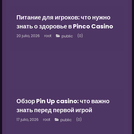
Питание для игроков: что нужно
знать о здоровье в Pinco Casino
20 julio, 2026
root
(0)
public
Обзор Pin Up casino: что важно
знать перед первой игрой
17 julio, 2026
root
(0)
public