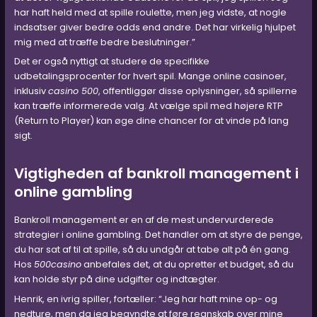
har haft held med at spille roulette, men jeg vidste, at nogle
indsatser giver bedre odds end andre. Det har virkelig hjulpet
mig med at træffe bedre beslutninger.”
Det er også nyttigt at studere de specifikke
udbetalingsprocenter for hvert spil. Mange online casinoer,
inklusiv
casino 500
, offentliggør disse oplysninger, så spillerne
kan træffe informerede valg. At vælge spil med højere RTP
(Return to Player) kan øge dine chancer for at vinde på lang
sigt.
Vigtigheden af bankroll management i
online gambling
Bankroll management er en af de mest undervurderede
strategier i online gambling. Det handler om at styre de penge,
du har sat af til at spille, så du undgår at tabe alt på én gang.
Hos
500casino
anbefales det, at du opretter et budget, så du
kan holde styr på dine udgifter og indtægter.
Henrik, en ivrig spiller, fortæller: “Jeg har haft mine op- og
nedture, men da jeg begyndte at føre regnskab over mine