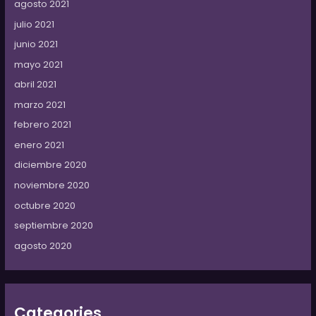
agosto 2021
julio 2021
junio 2021
mayo 2021
abril 2021
marzo 2021
febrero 2021
enero 2021
diciembre 2020
noviembre 2020
octubre 2020
septiembre 2020
agosto 2020
Categories