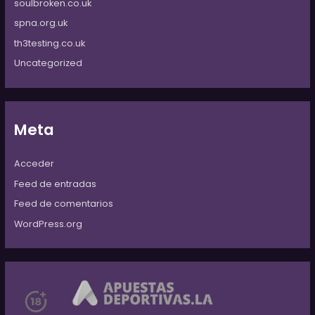
soulbroken.co.uk
spna.org.uk
th3testing.co.uk
Uncategorized
Meta
Acceder
Feed de entradas
Feed de comentarios
WordPress.org