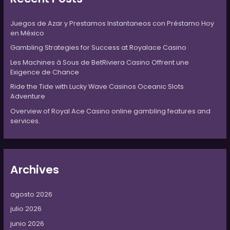
p
o
Juegos de Azar y Prestamos Instantaneos con Préstamo Hoy
r
en México
:
Gambling Strategies for Success at Royalace Casino
Les Machines à Sous de BetRiviera Casino Offrent une
Exigence de Chance
Ride the Tide with Lucky Wave Casinos Oceanic Slots
Adventure
Overview of Royal Ace Casino online gambling features and
services.
Archives
agosto 2026
julio 2026
junio 2026