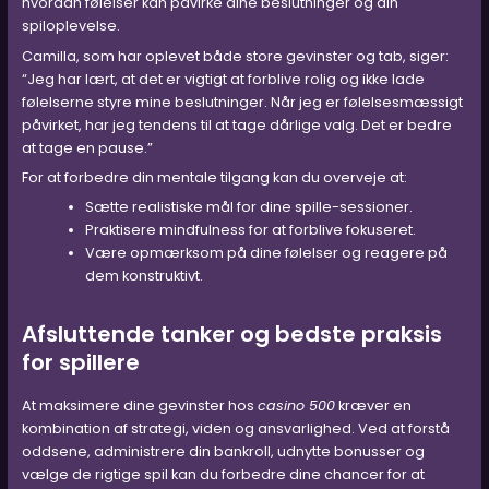
hvordan følelser kan påvirke dine beslutninger og din
spiloplevelse.
Camilla, som har oplevet både store gevinster og tab, siger:
“Jeg har lært, at det er vigtigt at forblive rolig og ikke lade
følelserne styre mine beslutninger. Når jeg er følelsesmæssigt
påvirket, har jeg tendens til at tage dårlige valg. Det er bedre
at tage en pause.”
For at forbedre din mentale tilgang kan du overveje at:
Sætte realistiske mål for dine spille-sessioner.
Praktisere mindfulness for at forblive fokuseret.
Være opmærksom på dine følelser og reagere på
dem konstruktivt.
Afsluttende tanker og bedste praksis
for spillere
At maksimere dine gevinster hos
casino 500
kræver en
kombination af strategi, viden og ansvarlighed. Ved at forstå
oddsene, administrere din bankroll, udnytte bonusser og
vælge de rigtige spil kan du forbedre dine chancer for at