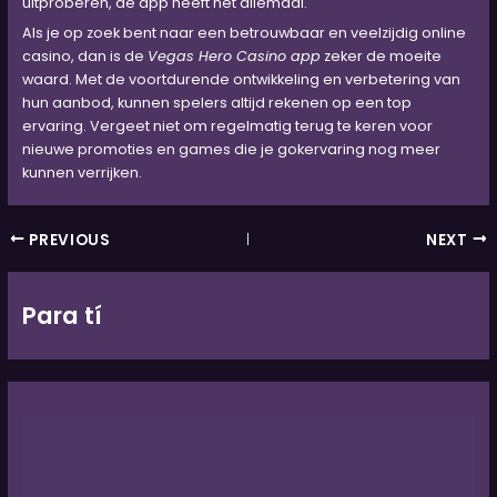
uitproberen, de app heeft het allemaal.
Als je op zoek bent naar een betrouwbaar en veelzijdig online
casino, dan is de
Vegas Hero Casino app
zeker de moeite
waard. Met de voortdurende ontwikkeling en verbetering van
hun aanbod, kunnen spelers altijd rekenen op een top
ervaring. Vergeet niet om regelmatig terug te keren voor
nieuwe promoties en games die je gokervaring nog meer
kunnen verrijken.
PREVIOUS
NEXT
Para tí