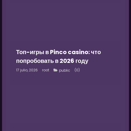
Топ-игры в Pinco casino: что
попробовать в 2026 году
17 julio, 2026
root
(0)
public