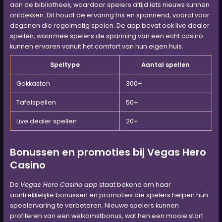
aan de bibliotheek, waardoor spelers altijd iets nieuws kunnen
ontdekken. Dit houdt de ervaring fris en spannend, vooral voor
degenen die regelmatig spelen. De app bevat ook live dealer
spellen, waarmee spelers de spanning van een echt casino
kunnen ervaren vanuit het comfort van hun eigen huis.
Speltype
Aantal spellen
Gokkasten
300+
Tafelspellen
50+
Live dealer spellen
20+
Bonussen en promoties bij Vegas Hero
Casino
De
Vegas Hero Casino app
staat bekend om haar
aantrekkelijke bonussen en promoties die spelers helpen hun
speelervaring te verbeteren. Nieuwe spelers kunnen
profiteren van een welkomstbonus, wat hen een mooie start