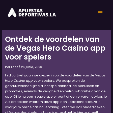
Ir
Post
Main
al
navigation
contenido
Menu
Ontdek de voordelen van
de Vegas Hero Casino app
voor spelers
Por
root
/
26 junio, 2026
In dit artikel gaan we dieper in op de voordelen van de
Vegas
Hero Casino app
voor spelers. We bespreken de
gebruiksvriendelijkheid, het spelaanbod, de bonussen en
promoties, evenals de veiligheid en betrouwbaarheid van de
app. Of je nu een nieuwe speler bent of een ervaren gokker, je
zult ontdekken waarom deze app een uitstekende keuze is
voor jouw online casino-ervaring. Laten we ook onderzoeken
of Vegas Hero betrouwbaar
is en wat het te bieden heeft.