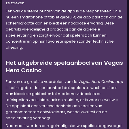
ze zoeken.
Een van de sterke punten van de app is de responsiviteit. Of je
nu een smartphone of tablet gebruikt, de app past zich aan de
schermgrootte aan en biedt een naadloze ervaring. Deze
gebruiksvriendelijkheid draagt bij aan de algehele
speelervaring en zorgt ervoor dat spelers zich kunnen
concentreren op hun favoriete spellen zonder technische
afleiding.
Het uitgebreide spelaanbod van Vegas
Hero Casino
Een van de grootste voordelen van de
Vegas Hero Casino app
is het uitgebreide spelaanbod dat spelers te wachten staat.
Van klassieke gokkasten tot moderne videoslots en
tafelspellen zoals blackjack en roulette, er is voor elk wat wils.
De app biedt een verscheidenheid aan spellen van
gerenommeerde ontwikkelaars, wat de kwaliteit en de
speelervaring verhoogt.
Daarnaast worden er regelmatig nieuwe spellen toegevoegd