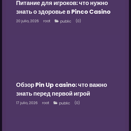
Питание для игроков: что нужно
знать о здоровье в Pinco Casino
20 julio, 2026
root
(0)
public
Обзор Pin Up casino: что важно
знать перед первой игрой
17 julio, 2026
root
(0)
public