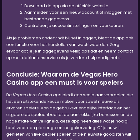
Download de app via de officiële website.
Aanmelden voor een nieuw account of inloggen met
bestaande gegevens.
Controleer je accountinstellingen en voorkeuren.
Als je problemen ondervindt bij het inloggen, biedt de app ook
een functie voor het herstellen van wachtwoorden. Zorg
ervoor dat je je inloggegevens veilig opslaat en neem contact
op met de klantenservice als je verdere hulp nodig hebt.
Conclusie: Waarom de Vegas Hero
Casino app een must is voor spelers
De
Vegas Hero Casino app
biedt een scala aan voordelen die
het een uitstekende keuze maken voor zowel nieuwe als
ervaren spelers. Van de gebruiksvriendelijke interface en het
uitgebreide spelaanbod tot de aantrekkelijke bonussen en de
hoge mate van veiligheid, deze app heeft alles wat je nodig
hebt voor een plezierige online gokervaring. Of je nu wilt
genieten van live dealer spellen of de nieuwste gokkasten wilt