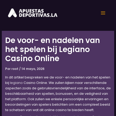
Ir
Post
Main
al
navigation
contenido
Menu
De voor- en nadelen van
het spelen bij Legiano
Casino Online
Por
root
/
14 mayo, 2026
In dit artikel bespreken we de voor- en nadelen van het spelen
bij
legiano
Casino Online. We zullen kijken naar verschillende
aspecten zoals de gebruiksvriendelijkheid van de interface, de
beschikbaarheid van spellen, bonussen, en de veiligheid van
het platform. Ook zullen we enkele persoonlijke ervaringen en
beoordelingen van spelers belichten om een compleet beeld
te schetsen van wat dit online casino te bieden heeft.