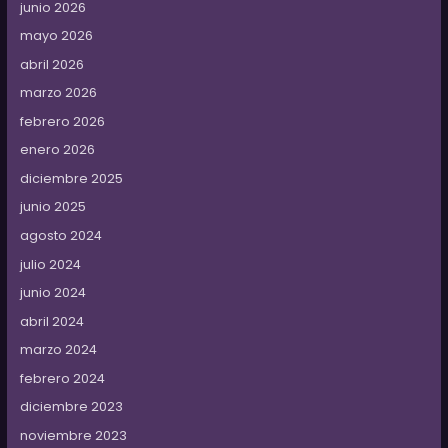
junio 2026
mayo 2026
abril 2026
marzo 2026
febrero 2026
enero 2026
diciembre 2025
junio 2025
agosto 2024
julio 2024
junio 2024
abril 2024
marzo 2024
febrero 2024
diciembre 2023
noviembre 2023