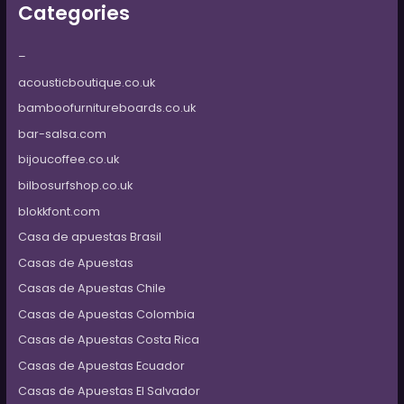
Categories
–
acousticboutique.co.uk
bamboofurnitureboards.co.uk
bar-salsa.com
bijoucoffee.co.uk
bilbosurfshop.co.uk
blokkfont.com
Casa de apuestas Brasil
Casas de Apuestas
Casas de Apuestas Chile
Casas de Apuestas Colombia
Casas de Apuestas Costa Rica
Casas de Apuestas Ecuador
Casas de Apuestas El Salvador