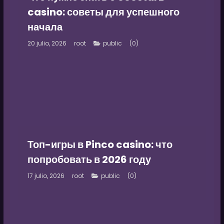
casino: советы для успешного
начала
20 julio, 2026
root
(0)
public
Топ-игры в Pinco casino: что
попробовать в 2026 году
17 julio, 2026
root
(0)
public