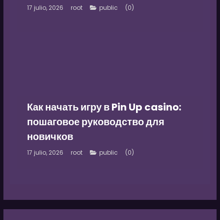
17 julio, 2026
root
(0)
public
Как начать игру в Pin Up casino:
пошаговое руководство для
новичков
17 julio, 2026
root
(0)
public