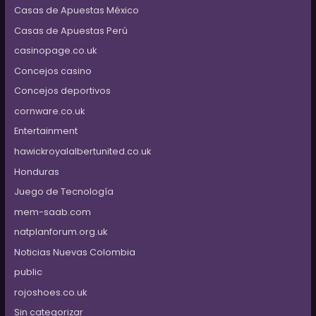
Casas de Apuestas México
Casas de Apuestas Perú
casinopage.co.uk
Concejos casino
Concejos deportivos
cornware.co.uk
Entertainment
hawickroyalalbertunited.co.uk
Honduras
Juego de Tecnología
mem-saab.com
natplanforum.org.uk
Noticias Nuevas Colombia
public
rojoshoes.co.uk
Sin categorizar