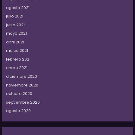
agosto 2021
julio 2021
junio 2021
mayo 2021
abril 2021
marzo 2021
febrero 2021
enero 2021
diciembre 2020
noviembre 2020
octubre 2020
septiembre 2020
agosto 2020