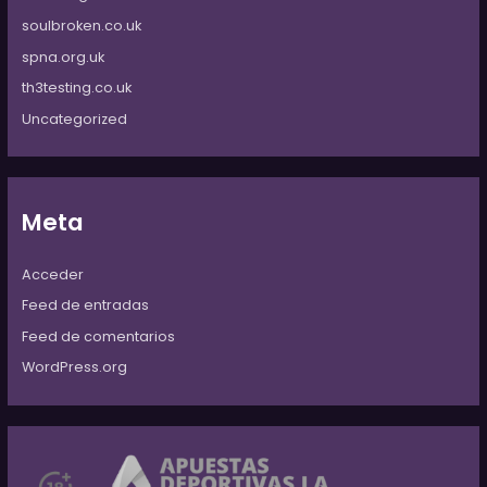
soulbroken.co.uk
spna.org.uk
th3testing.co.uk
Uncategorized
Meta
Acceder
Feed de entradas
Feed de comentarios
WordPress.org