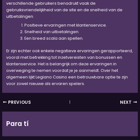
verschillende gebruikers benadrukt vaak de
gebruiksvriendelijkheid van de site en de snelheid van de
uitbetalingen.
Positieve ervaringen met klantenservice.
Snelheid van uitbetalingen.
Een breed scala aan spellen.
Er zijn echter ook enkele negatieve ervaringen gerapporteerd,
vooral met betrekking tot inzetvereisten van bonussen en
klantenservice. Het is belangrijk om deze ervaringen in
overweging te nemen voordat je je aanmeldt. Over het
algemeen lijkt Legiano Casino een betrouwbare optie te zijn
voor zowel nieuwe als ervaren spelers.
PREVIOUS
NEXT
Para tí