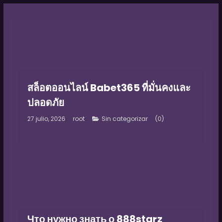
สล็อตออนไลน์ Babet365 ที่มั่นคงและ
ปลอดภัย
27 julio, 2026
root
(0)
Sin categorizar
Что нужно знать о 888starz