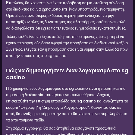
Επιπλέον, θα χρειαστεί να έχετε πρόσβαση σε μια σταθερή σύνδεση
στο διαδίκτυο και να χρησιμοποιείτε έναν υποστηριζόμενο περιηγητή.
Ορισμένες παλαιότερες εκδόσεις περιηγητών ενδέχεται να μην
υποστηρίζουν όλες τις δυνατότητες της πλατφόρμας, οπότε είναι καλό
να διασφαλίσετε ότι έχετε τις τελευταίες ενημερώσεις εγκατεστημένες.
Τέλος, καλό είναι να έχετε υπόψη σας ότι ορισμένες χώρες μπορεί να
έχουν περιορισμούς όσον αφορά την πρόσβαση σε διαδικτυακά καζίνο.
Συνεπώς, ελέγξτε εάν η πρόσβασή σας είναι νόμιμη στην Ελλαδα πριν
από την είσοδό σας στο sg casino.
Πώς να δημιουργήσετε έναν λογαριασμό στο sg
casino
Η δημιουργία ενός λογαριασμού στο sg casino είναι η πρώτη και πιο
σημαντική διαδικασία που πρέπει να ακολουθήσετε. Αρχικά,
επισκεφθείτε την επίσημη ιστοσελίδα του sg casino και αναζητήστε το
κουμπί “Εγγραφή” ή “Δημιουργία Λογαριασμού”. Κάνοντας κλικ σε
αυτό, θα ανοίξει μια φόρμα στην οποία θα χρειαστεί να συμπληρώσετε
τα απαιτούμενα πεδία.
Στη φόρμα εγγραφής, θα σας ζητηθεί να εισαγάγετε προσωπικά
στοιχεία όπως το όνομά σας, τη διεύθυνση ηλεκτρονικού ταχυδρομείου