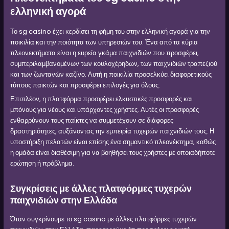
ελληνική αγορά
Το sg casino έχει κερδίσει τη φήμη του στην ελληνική αγορά για την
ποικιλία και την ποιότητα των υπηρεσιών του. Ένα από τα κύρια
πλεονεκτήματα είναι η ευρεία γκάμα παιχνιδιών που προσφέρει,
συμπεριλαμβανομένων των κουλοχέρηδων, των παιχνιδιών τραπεζιού
και των ζωντανών καζίνο. Αυτή η ποικιλία προσελκύει διαφορετικούς
τύπους παικτών και προσφέρει επιλογές για όλους.
Επιπλέον, η πλατφόρμα προσφέρει ελκυστικές προσφορές και
μπόνους για νέους και υπάρχοντες χρήστες. Αυτές οι προσφορές
ενθαρρύνουν τους παίκτες να συμμετέχουν σε διάφορες
δραστηριότητες, αυξάνοντας την εμπειρία τυχερών παιχνιδιών τους. Η
υποστήριξη πελατών είναι επίσης ένα σημαντικό πλεονέκτημα, καθώς
η ομάδα είναι διαθέσιμη για να βοηθήσει τους χρήστες με οποιαδήποτε
ερώτηση ή πρόβλημα.
Συγκρίσεις με άλλες πλατφόρμες τυχερών
παιχνιδιών στην Ελλάδα
Όταν συγκρίνουμε το sg casino με άλλες πλατφόρμες τυχερών