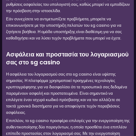
ρυθμίσεις ασφαλείας του υπολογιστή σας, καθώς μπορεί να εμποδίζουν
την πρόσβαση στην ιστοσελίδα.
Εάν συνεχίσετε να αντιμετωπίζετε προβλήματα, μπορείτε να
επικοινωνήσετε με την υποστήριξη πελατών του sg casino για να
ζητήσετε βοήθεια. Η ομάδα υποστήριξης είναι διαθέσιμη για να σας
καθοδηγήσει και να λύσει τυχόν προβλήματα που μπορεί να έχετε.
Ασφάλεια και προστασία του λογαριασμού
σας στο sg casino
Η ασφάλεια του λογαριασμού σας στο sg casino είναι υψίστης
σημασίας. Η πλατφόρμα χρησιμοποιεί προηγμένες τεχνολογίες
κρυπτογράφησης για να διασφαλίσει ότι τα προσωπικά σας δεδομένα
παραμένουν ασφαλή και προστατευμένα. Είναι σημαντικό να
επιλέγετε έναν ισχυρό κωδικό πρόσβασης και να τον αλλάζετε σε
τακτά χρονικά διαστήματα για να αποφεύγετε τυχόν παραβιάσεις
ασφάλειας.
Επιπλέον, το sg casino προσφέρει επιλογές για την ενεργοποίηση της
αυθεντικοποίησης δύο παραγόντων, η οποία προσθέτει ένα επιπλέον
επίπεδο προστασίας στον λογαριασμό σας. Με την ενεργοποίηση