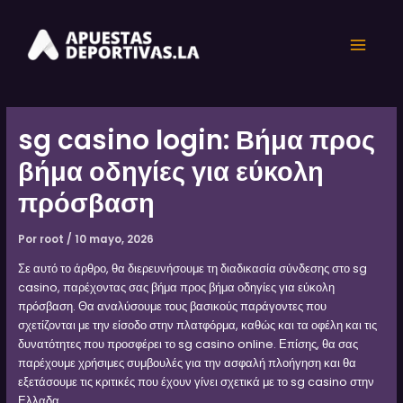
Ir
Post
Main
al
navigation
contenido
Menu
sg casino login: Βήμα προς
βήμα οδηγίες για εύκολη
πρόσβαση
Por
root
/
10 mayo, 2026
Σε αυτό το άρθρο, θα διερευνήσουμε τη διαδικασία σύνδεσης στο sg
casino, παρέχοντας σας βήμα προς βήμα οδηγίες για εύκολη
πρόσβαση. Θα αναλύσουμε τους βασικούς παράγοντες που
σχετίζονται με την είσοδο στην πλατφόρμα, καθώς και τα οφέλη και τις
δυνατότητες που προσφέρει το sg casino online. Επίσης, θα σας
παρέχουμε χρήσιμες συμβουλές για την ασφαλή πλοήγηση και θα
εξετάσουμε τις κριτικές που έχουν γίνει σχετικά με το sg casino στην
Ελλαδα.