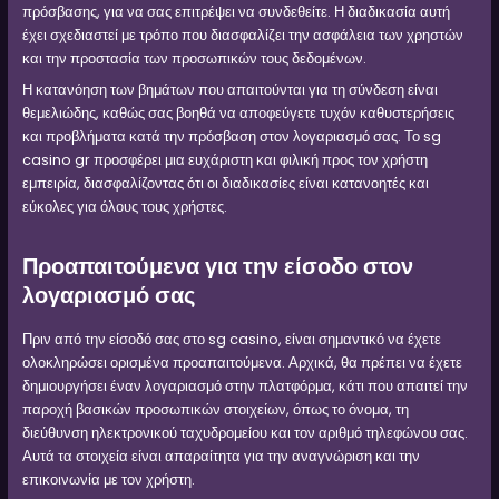
πρόσβασης, για να σας επιτρέψει να συνδεθείτε. Η διαδικασία αυτή
έχει σχεδιαστεί με τρόπο που διασφαλίζει την ασφάλεια των χρηστών
και την προστασία των προσωπικών τους δεδομένων.
Η κατανόηση των βημάτων που απαιτούνται για τη σύνδεση είναι
θεμελιώδης, καθώς σας βοηθά να αποφεύγετε τυχόν καθυστερήσεις
και προβλήματα κατά την πρόσβαση στον λογαριασμό σας. Το sg
casino gr προσφέρει μια ευχάριστη και φιλική προς τον χρήστη
εμπειρία, διασφαλίζοντας ότι οι διαδικασίες είναι κατανοητές και
εύκολες για όλους τους χρήστες.
Προαπαιτούμενα για την είσοδο στον
λογαριασμό σας
Πριν από την είσοδό σας στο sg casino, είναι σημαντικό να έχετε
ολοκληρώσει ορισμένα προαπαιτούμενα. Αρχικά, θα πρέπει να έχετε
δημιουργήσει έναν λογαριασμό στην πλατφόρμα, κάτι που απαιτεί την
παροχή βασικών προσωπικών στοιχείων, όπως το όνομα, τη
διεύθυνση ηλεκτρονικού ταχυδρομείου και τον αριθμό τηλεφώνου σας.
Αυτά τα στοιχεία είναι απαραίτητα για την αναγνώριση και την
επικοινωνία με τον χρήστη.