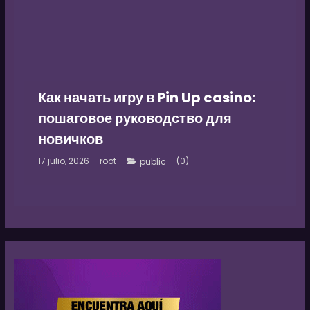
Как начать игру в Pin Up casino:
пошаговое руководство для
новичков
17 julio, 2026
root
(0)
public