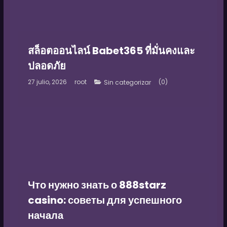
สล็อตออนไลน์ Babet365 ที่มั่นคงและ
ปลอดภัย
27 julio, 2026
root
(0)
Sin categorizar
Что нужно знать о 888starz
casino: советы для успешного
начала