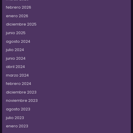
febrero 2026
enero 2026
diciembre 2025
junio 2025
agosto 2024
julio 2024
junio 2024
abril 2024
marzo 2024
febrero 2024
diciembre 2023
noviembre 2023
agosto 2023
julio 2023
enero 2023