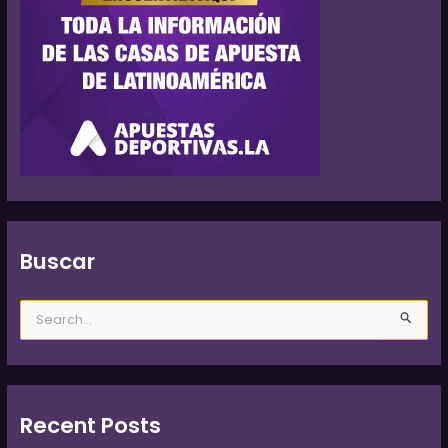
Buscar
B
u
s
c
a
r
Recent Posts
p