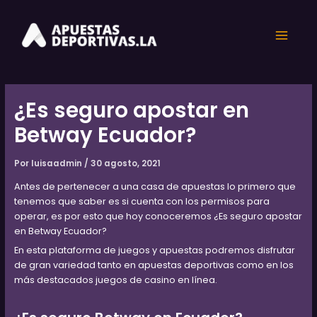
Ir
Post
Main
al
navigation
contenido
Menu
¿Es seguro apostar en
Betway Ecuador?
Por
luisaadmin
/
30 agosto, 2021
Antes de pertenecer a una casa de apuestas lo primero que
tenemos que saber es si cuenta con los permisos para
operar, es por esto que hoy conoceremos ¿Es seguro apostar
en Betway Ecuador?
En esta plataforma de juegos y apuestas podremos disfrutar
de gran variedad tanto en apuestas deportivas como en los
más destacados juegos de casino en línea.