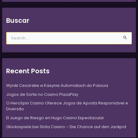
Buscar
B
u
s
c
a
r
Recent Posts
p
o
Wyniki Cesarskie w Kasynie Automatach do Pobicia
r
:
Jogos de Sorte no Casino PlazaPlay
O HeroSpin Casino Oferece Jogos de Aposta Responsável e
Diversão
El Juego de Riesgo en Hugo Casino Espectacular
Glücksspiele bei Slota Casino – Die Chance auf den Jackpot