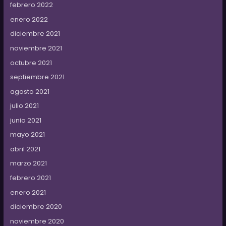
febrero 2022
enero 2022
diciembre 2021
noviembre 2021
octubre 2021
septiembre 2021
agosto 2021
julio 2021
junio 2021
mayo 2021
abril 2021
marzo 2021
febrero 2021
enero 2021
diciembre 2020
noviembre 2020