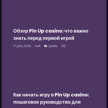
Обзор Pin Up casino: что важно
знать перед первой игрой
17 julio, 2026
root
(0)
public
Как начать игру в Pin Up casino:
пошаговое руководство для