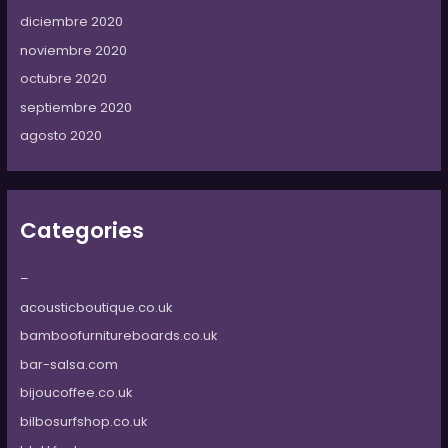
diciembre 2020
noviembre 2020
octubre 2020
septiembre 2020
agosto 2020
Categories
–
acousticboutique.co.uk
bamboofurnitureboards.co.uk
bar-salsa.com
bijoucoffee.co.uk
bilbosurfshop.co.uk