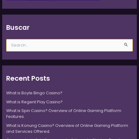
Buscar
B
u
s
c
a
r
Recent Posts
p
o
What is Boyle Bingo Casino?
r
:
What is Regent Play Casino?
What is Spin Casino? Overview of Online Gaming Platform
Features.
What is Konung Casino? Overview of Online Gaming Platform
and Services Offered.