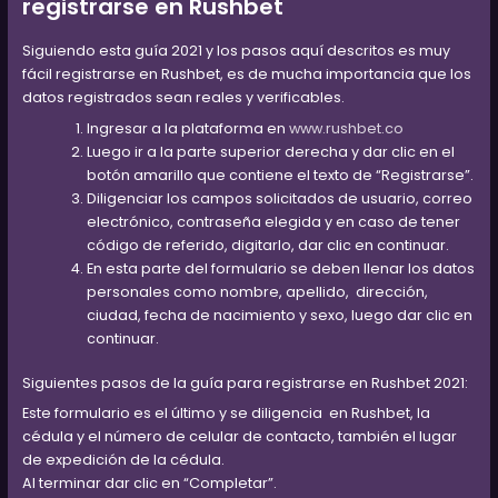
registrarse en Rushbet
Siguiendo esta guía 2021 y los pasos aquí descritos es muy
fácil registrarse en Rushbet, es de mucha importancia que los
datos registrados sean reales y verificables.
Ingresar a la plataforma en
www.rushbet.co
Luego ir a la parte superior derecha y dar clic en el
botón amarillo que contiene el texto de “Registrarse”.
Diligenciar los campos solicitados de usuario, correo
electrónico, contraseña elegida y en caso de tener
código de referido, digitarlo, dar clic en continuar.
En esta parte del formulario se deben llenar los datos
personales como nombre, apellido, dirección,
ciudad, fecha de nacimiento y sexo, luego dar clic en
continuar.
Siguientes pasos de la guía para registrarse en Rushbet 2021:
Este formulario es el último y se diligencia en Rushbet, la
cédula y el número de celular de contacto, también el lugar
de expedición de la cédula.
Al terminar dar clic en “Completar”.