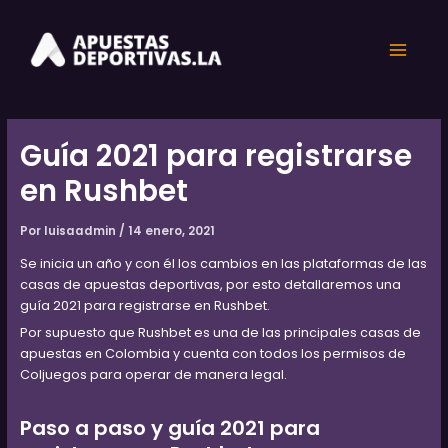
Ir
Post
Main
al
navigation
contenido
Menu
Guía 2021 para registrarse
en Rushbet
Por
luisaadmin
/
14 enero, 2021
Se inicia un año y con él los cambios en las plataformas de las
casas de apuestas deportivas, por esto detallaremos una
guía 2021 para registrarse en Rushbet.
Por supuesto que Rushbet es una de las principales casas de
apuestas en Colombia y cuenta con todos los permisos de
Coljuegos para operar de manera legal.
Paso a paso y guía 2021 para