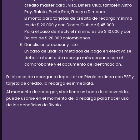
crédito master card , visa, Diners Club, también Astro
Pay, Baloto, Punto Red, Efecty o Dimonex.
El monto para tarjetas de crédito de recarga mínima
es de $ 20.000 y con Diners Club de $ 45.000.
Para el caso de Efecty el mínimo es de $ 10.000 y con
Baloto de $ 20.000 colombianos.
Dar clic en procesar y listo.
En caso de usar los métodos de pago en efectivo se
debe ir al punto de recarga más cercano con el
comprobante y el documento de identificación.
En el caso de recargar o depositar en Rivalo en línea con PSE y
tarjeta de crédito, la recarga es inmediata.
Al momento de recargar, si se tiene un
bono de bienvenida
,
puede usarse en el momento de la recarga para hacer uso
de los beneficios de Rivalo.