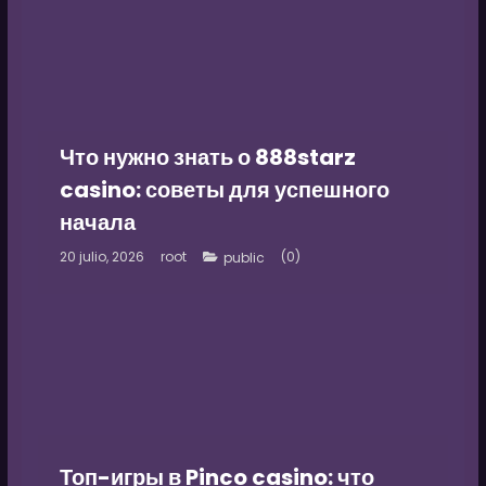
Что нужно знать о 888starz
casino: советы для успешного
начала
20 julio, 2026
root
(0)
public
Топ-игры в Pinco casino: что