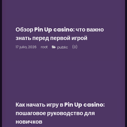
Обзор Pin Up casino: что важно
знать перед первой игрой
17 julio, 2026
root
(0)
public
Как начать игру в Pin Up casino:
пошаговое руководство для
новичков