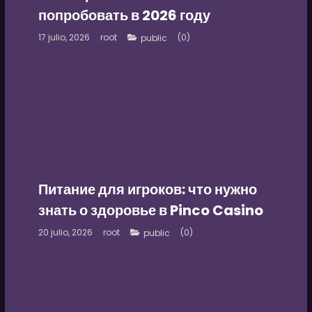
попробовать в 2026 году
17 julio, 2026
root
(0)
public
Питание для игроков: что нужно
знать о здоровье в Pinco Casino
20 julio, 2026
root
(0)
public