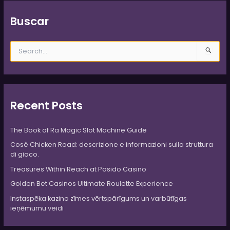
Buscar
B
u
s
c
a
r
Recent Posts
p
o
The Book of Ra Magic Slot Machine Guide
r
:
Cosè Chicken Road: descrizione e informazioni sulla struttura
di gioco.
Treasures Within Reach at Posido Casino
Golden Bet Casinos Ultimate Roulette Experience
Instaspēka kazino zīmes vērtspārīgums un varbūtīgas
ieņēmumu veidi