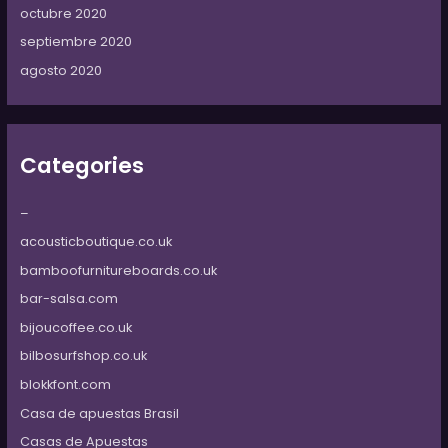
octubre 2020
septiembre 2020
agosto 2020
Categories
–
acousticboutique.co.uk
bamboofurnitureboards.co.uk
bar-salsa.com
bijoucoffee.co.uk
bilbosurfshop.co.uk
blokkfont.com
Casa de apuestas Brasil
Casas de Apuestas