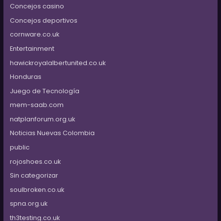
Concejos casino
Concejos deportivos
cornware.co.uk
Entertainment
hawickroyalalbertunited.co.uk
Honduras
Juego de Tecnología
mem-saab.com
natplanforum.org.uk
Noticias Nuevas Colombia
public
rojoshoes.co.uk
Sin categorizar
soulbroken.co.uk
spna.org.uk
th3testing.co.uk