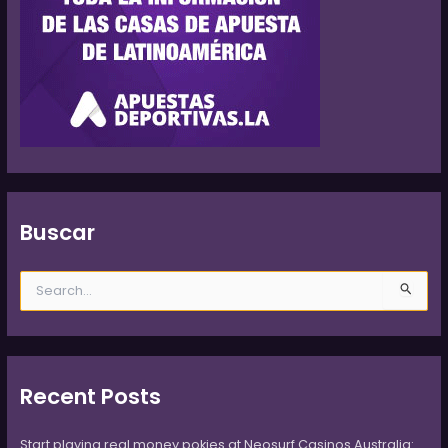
Buscar
B
u
s
c
a
r
Recent Posts
p
o
Start playing real money pokies at Neosurf Casinos Australia: