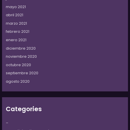
mayo 2021
abril 2021
marzo 2021
febrero 2021
enero 2021
diciembre 2020
noviembre 2020
octubre 2020
septiembre 2020
agosto 2020
Categories
–