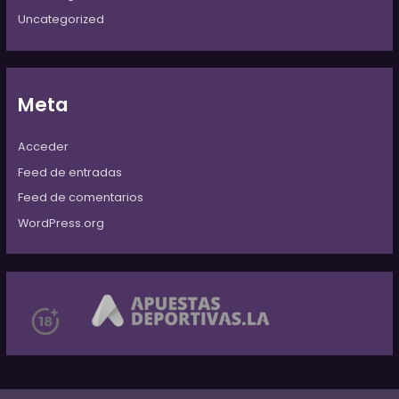
Uncategorized
Meta
Acceder
Feed de entradas
Feed de comentarios
WordPress.org