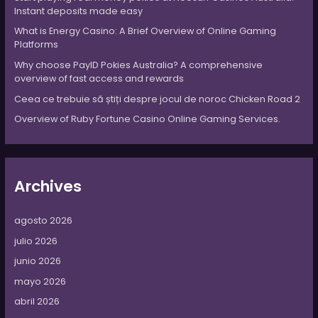
r
Instant deposits made easy
:
What is Energy Casino: A Brief Overview of Online Gaming
Platforms
Why choose PayID Pokies Australia? A comprehensive
overview of fast access and rewards
Ceea ce trebuie să știți despre jocul de noroc Chicken Road 2
Overview of Ruby Fortune Casino Online Gaming Services.
Archives
agosto 2026
julio 2026
junio 2026
mayo 2026
abril 2026