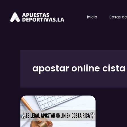
Ir
al
contenido
Inicio
Casas de
apostar online cista