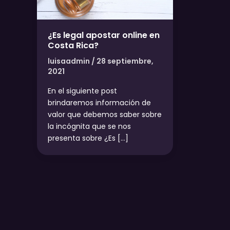
¿Es legal apostar online en
Costa Rica?
luisaadmin
/
28 septiembre,
2021
En el siguiente post
brindaremos información de
valor que debemos saber sobre
la incógnita que se nos
presenta sobre ¿Es […]