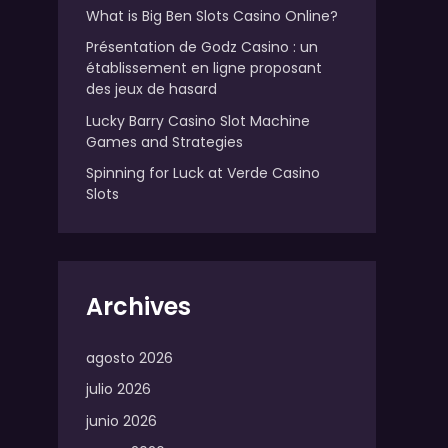
What is Big Ben Slots Casino Online?
Présentation de Godz Casino : un
établissement en ligne proposant
des jeux de hasard
Lucky Barry Casino Slot Machine
Games and Strategies
Spinning for Luck at Verde Casino
Slots
Archives
agosto 2026
julio 2026
junio 2026