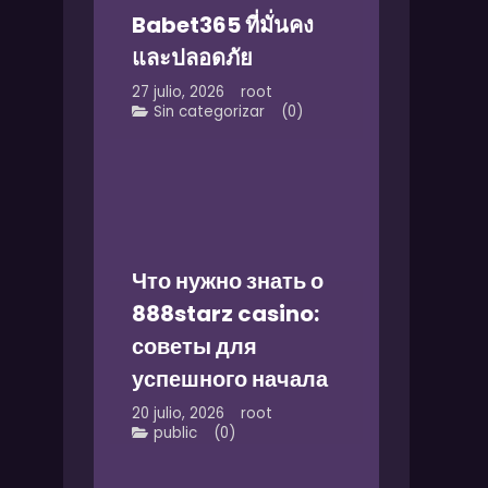
Babet365 ที่มั่นคง
และปลอดภัย
27 julio, 2026
root
Sin categorizar
(0)
Что нужно знать о
888starz casino:
советы для
успешного начала
20 julio, 2026
root
public
(0)