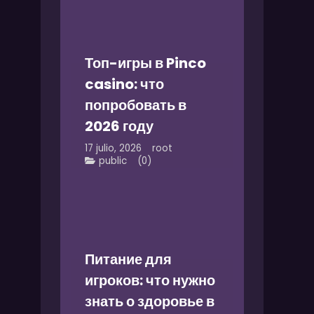
Топ-игры в Pinco
casino: что
попробовать в
2026 году
17 julio, 2026
root
public
(0)
Питание для
игроков: что нужно
знать о здоровье в