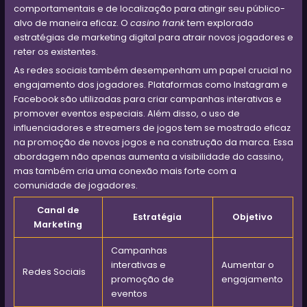
comportamentais e de localização para atingir seu público-
alvo de maneira eficaz. O
casino frank
tem explorado
estratégias de marketing digital para atrair novos jogadores e
reter os existentes.
As redes sociais também desempenham um papel crucial no
engajamento dos jogadores. Plataformas como Instagram e
Facebook são utilizadas para criar campanhas interativas e
promover eventos especiais. Além disso, o uso de
influenciadores e streamers de jogos tem se mostrado eficaz
na promoção de novos jogos e na construção da marca. Essa
abordagem não apenas aumenta a visibilidade do cassino,
mas também cria uma conexão mais forte com a
comunidade de jogadores.
Canal de
Estratégia
Objetivo
Marketing
Campanhas
interativas e
Aumentar o
Redes Sociais
promoção de
engajamento
eventos