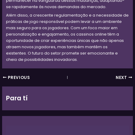
permanecer na vanguarda dessas mudanças, adaptando-
se rapidamente às novas demandas do mercado.
Além disso, a crescente regulamentação e a necessidade de
práticas de jogo responsável podem levar a um ambiente
mais seguro para os jogadores. Com um foco maior em
personalização e engajamento, os cassinos online têm a
oportunidade de criar experiências únicas que não apenas
atraem novos jogadores, mas também mantêm os
existentes. O futuro do setor promete ser emocionante e
cheio de possibilidades inovadoras.
PREVIOUS
NEXT
Para tí