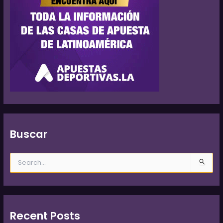
Buscar
B
u
s
c
a
r
Recent Posts
p