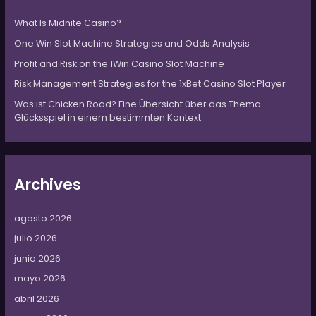
o
What Is Midnite Casino?
r
:
One Win Slot Machine Strategies and Odds Analysis
Profit and Risk on the 1Win Casino Slot Machine
Risk Management Strategies for the 1xBet Casino Slot Player
Was ist Chicken Road? Eine Übersicht über das Thema
Glücksspiel in einem bestimmten Kontext.
Archives
agosto 2026
julio 2026
junio 2026
mayo 2026
abril 2026