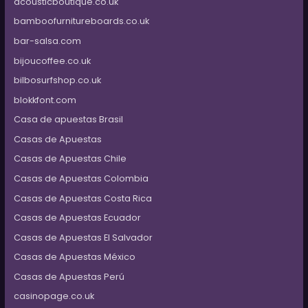
acousticboutique.co.uk
bamboofurnitureboards.co.uk
bar-salsa.com
bijoucoffee.co.uk
bilbosurfshop.co.uk
blokkfont.com
Casa de apuestas Brasil
Casas de Apuestas
Casas de Apuestas Chile
Casas de Apuestas Colombia
Casas de Apuestas Costa Rica
Casas de Apuestas Ecuador
Casas de Apuestas El Salvador
Casas de Apuestas México
Casas de Apuestas Perú
casinopage.co.uk