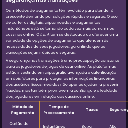
Os métodos de pagamento têm evoluído para atender à
crescente demanda por soluções rápidas e seguras. O uso
de carteiras digitais, criptomoedas e pagamentos
instantâneos está se tornando cada vez mais comum nos
cassinos online. O
frank
tem se destacado ao oferecer uma
variedade de opções de pagamento que atendem às
necessidades de seus jogadores, garantindo que as
transações sejam rápidas e seguras.
A segurança nas transações é uma preocupação constante
para os jogadores de jogos de azar online. As plataformas
estão investindo em criptografia avançada e autenticação
em dois fatores para proteger as informações financeiras
dos usuários. Essas medidas não apenas ajudam a prevenir
fraudes, mas também promovem a confiança e a lealdade
dos jogadores em relação aos cassinos online.
Método de
Tempo de
Taxas
Seguran
Pagamento
Processamento
Cartão de
Instantâneo
Baixa
Alta