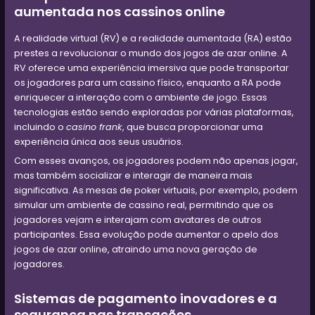
aumentada nos cassinos online
A realidade virtual (RV) e a realidade aumentada (RA) estão
prestes a revolucionar o mundo dos jogos de azar online. A
RV oferece uma experiência imersiva que pode transportar
os jogadores para um cassino físico, enquanto a RA pode
enriquecer a interação com o ambiente de jogo. Essas
tecnologias estão sendo exploradas por várias plataformas,
incluindo o
casino frank
, que busca proporcionar uma
experiência única aos seus usuários.
Com esses avanços, os jogadores podem não apenas jogar,
mas também socializar e interagir de maneira mais
significativa. As mesas de poker virtuais, por exemplo, podem
simular um ambiente de cassino real, permitindo que os
jogadores vejam e interajam com avatares de outros
participantes. Essa evolução pode aumentar o apelo dos
jogos de azar online, atraindo uma nova geração de
jogadores.
Sistemas de pagamento inovadores e a
segurança nas transações