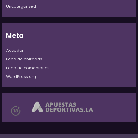
Uncategorized
Meta
Acceder
Feed de entradas
Feed de comentarios
WordPress.org