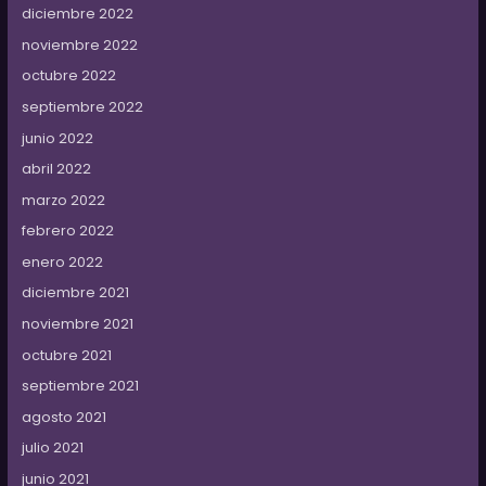
diciembre 2022
noviembre 2022
octubre 2022
septiembre 2022
junio 2022
abril 2022
marzo 2022
febrero 2022
enero 2022
diciembre 2021
noviembre 2021
octubre 2021
septiembre 2021
agosto 2021
julio 2021
junio 2021