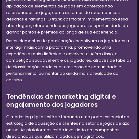
aplicação de elementos de jogos em contextos não
relacionados ao jogo, como sistemas de recompensas,
desafios e rankings. O
frank casino
tem implementado essa
abordagem, oferecendo aos jogadores a oportunidade de
ganhar pontos e prêmios ao longo de sua experiência.
Esses elementos de gamificação incentivam os jogadores a
interagir mais com a plataforma, promovendo uma
experiência mais dinâmica e envolvente. Além disso, a
competição saudável entre os jogadores, através de tabelas
de classificação, pode criar um senso de comunidade e
pertencimento, aumentando ainda mais a lealdade ao
cassino.
Tendências de marketing digital e
engajamento dos jogadores
O marketing digital está se tornando uma parte essencial da
estratégia de aquisição de clientes no setor de jogos de azar
online. As plataformas estão investindo em campanhas
direcionadas que utilizam dados demográficos,