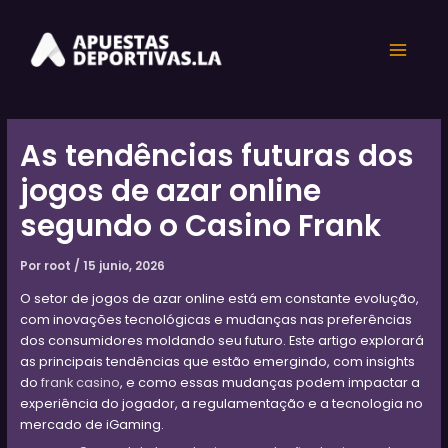
Ir
Post
Main
al
navigation
contenido
Menu
As tendências futuras dos
jogos de azar online
segundo o Casino Frank
Por
root
/
15 junio, 2026
O setor de jogos de azar online está em constante evolução,
com inovações tecnológicas e mudanças nas preferências
dos consumidores moldando seu futuro. Este artigo explorará
as principais tendências que estão emergindo, com insights
do
frank casino
, e como essas mudanças podem impactar a
experiência do jogador, a regulamentação e a tecnologia no
mercado de iGaming.