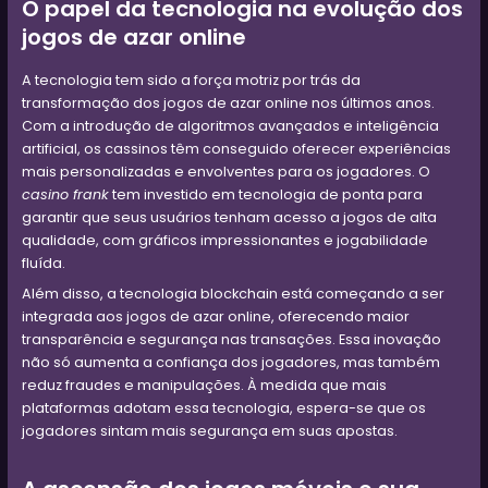
O papel da tecnologia na evolução dos
jogos de azar online
A tecnologia tem sido a força motriz por trás da
transformação dos jogos de azar online nos últimos anos.
Com a introdução de algoritmos avançados e inteligência
artificial, os cassinos têm conseguido oferecer experiências
mais personalizadas e envolventes para os jogadores. O
casino frank
tem investido em tecnologia de ponta para
garantir que seus usuários tenham acesso a jogos de alta
qualidade, com gráficos impressionantes e jogabilidade
fluída.
Além disso, a tecnologia blockchain está começando a ser
integrada aos jogos de azar online, oferecendo maior
transparência e segurança nas transações. Essa inovação
não só aumenta a confiança dos jogadores, mas também
reduz fraudes e manipulações. À medida que mais
plataformas adotam essa tecnologia, espera-se que os
jogadores sintam mais segurança em suas apostas.