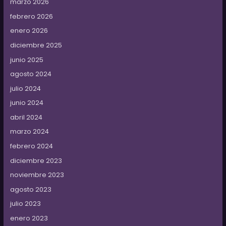
marzo 2026
febrero 2026
enero 2026
diciembre 2025
junio 2025
agosto 2024
julio 2024
junio 2024
abril 2024
marzo 2024
febrero 2024
diciembre 2023
noviembre 2023
agosto 2023
julio 2023
enero 2023