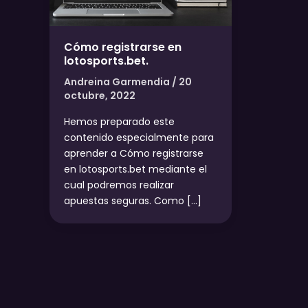
Cómo registrarse en
lotosports.bet.
Andreina Garmendia
/
20
octubre, 2022
Hemos preparado este
contenido especialmente para
aprender a Cómo registrarse
en lotosports.bet mediante el
cual podremos realizar
apuestas seguras. Como […]