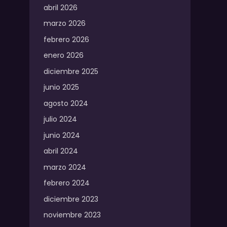
abril 2026
marzo 2026
febrero 2026
enero 2026
diciembre 2025
junio 2025
agosto 2024
julio 2024
junio 2024
abril 2024
marzo 2024
febrero 2024
diciembre 2023
noviembre 2023