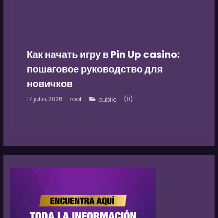
Как начать игру в Pin Up casino:
пошаговое руководство для
новичков
17 julio, 2026
root
(0)
public