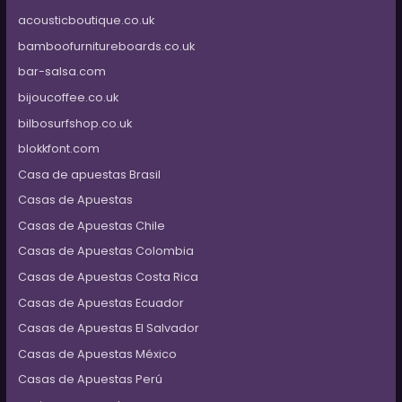
acousticboutique.co.uk
bamboofurnitureboards.co.uk
bar-salsa.com
bijoucoffee.co.uk
bilbosurfshop.co.uk
blokkfont.com
Casa de apuestas Brasil
Casas de Apuestas
Casas de Apuestas Chile
Casas de Apuestas Colombia
Casas de Apuestas Costa Rica
Casas de Apuestas Ecuador
Casas de Apuestas El Salvador
Casas de Apuestas México
Casas de Apuestas Perú