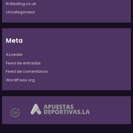
th3testing.co.uk
Uncategorized
Meta
Acceder
Feed de entradas
Feed de comentarios
WordPress.org