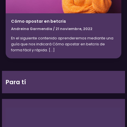
Cómo apostar en betcris
Andreina Garmendia
/
21 noviembre, 2022
En el siguiente contenido aprenderemos mediante una
guía que nos indicará Cómo apostar en betcris de
forma fácil y rápida. […]
Para tí