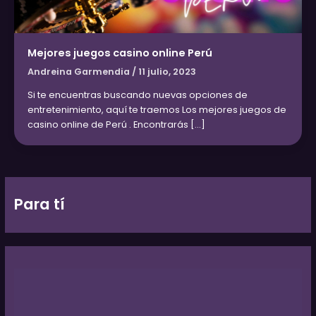
Mejores juegos casino online Perú
Andreina Garmendia
/
11 julio, 2023
Si te encuentras buscando nuevas opciones de
entretenimiento, aquí te traemos Los mejores juegos de
casino online de Perú . Encontrarás […]
Para tí