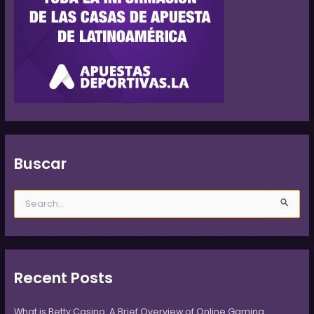
Buscar
B
u
s
c
a
r
Recent Posts
p
o
What is Betty Casino: A Brief Overview of Online Gaming