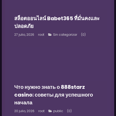
สล็อตออนไลน์ Babet365 ที่มั่นคงและ
ปลอดภัย
27 julio, 2026
root
(0)
Sin categorizar
Что нужно знать о 888starz
casino: советы для успешного
начала
20 julio, 2026
root
(0)
public