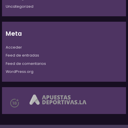
Uncategorized
Meta
Acceder
Feed de entradas
Feed de comentarios
WordPress.org