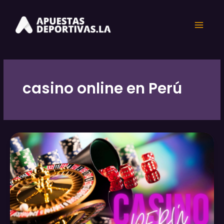
Ir
Main
al
contenido
Menu
casino online en Perú