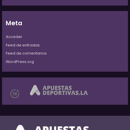
Meta
Acceder
Feed de entradas
Feed de comentarios
WordPress.org