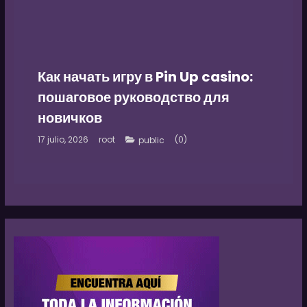
Как начать игру в Pin Up casino:
пошаговое руководство для
новичков
17 julio, 2026
root
(0)
public