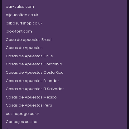
bar-salsa.com
bijoucoffee.co.uk
bilbosurfshop.co.uk
blokkfont.com
Casa de apuestas Brasil
Casas de Apuestas
Casas de Apuestas Chile
Casas de Apuestas Colombia
Casas de Apuestas Costa Rica
Casas de Apuestas Ecuador
Casas de Apuestas El Salvador
Casas de Apuestas México
Casas de Apuestas Perú
casinopage.co.uk
Concejos casino