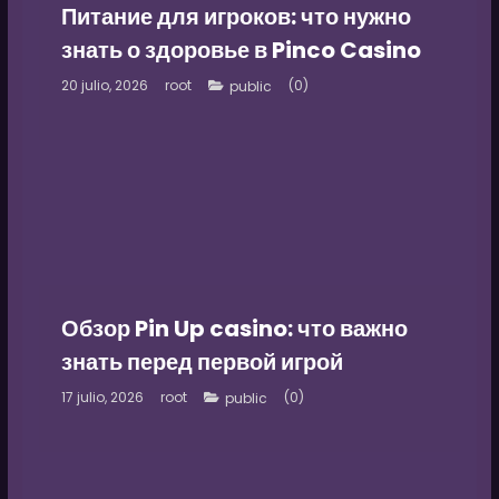
Питание для игроков: что нужно
знать о здоровье в Pinco Casino
20 julio, 2026
root
(0)
public
Обзор Pin Up casino: что важно
знать перед первой игрой
17 julio, 2026
root
(0)
public