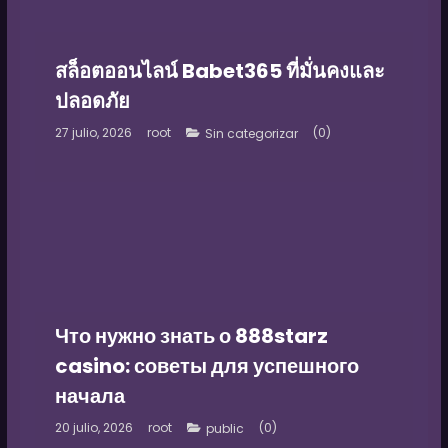
สล็อตออนไลน์ Babet365 ที่มั่นคงและ
ปลอดภัย
27 julio, 2026
root
(0)
Sin categorizar
Что нужно знать о 888starz
casino: советы для успешного
начала
20 julio, 2026
root
(0)
public