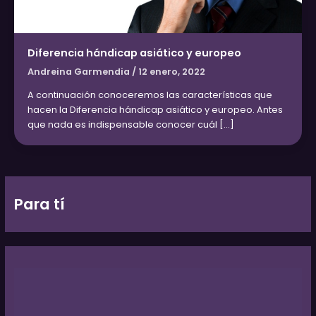
Diferencia hándicap asiático y europeo
Andreina Garmendia
/
12 enero, 2022
A continuación conoceremos las características que
hacen la Diferencia hándicap asiático y europeo. Antes
que nada es indispensable conocer cuál […]
Para tí