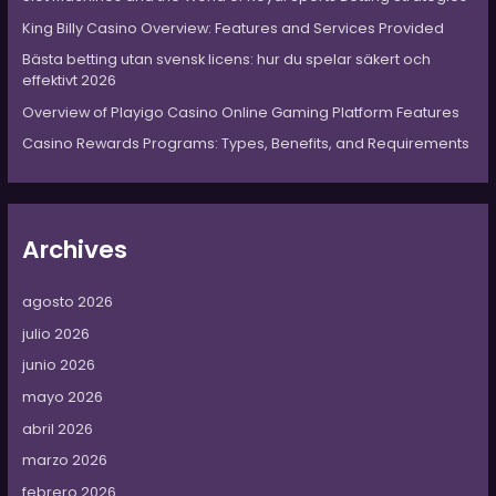
r
:
King Billy Casino Overview: Features and Services Provided
Bästa betting utan svensk licens: hur du spelar säkert och
effektivt 2026
Overview of Playigo Casino Online Gaming Platform Features
Casino Rewards Programs: Types, Benefits, and Requirements
Archives
agosto 2026
julio 2026
junio 2026
mayo 2026
abril 2026
marzo 2026
febrero 2026