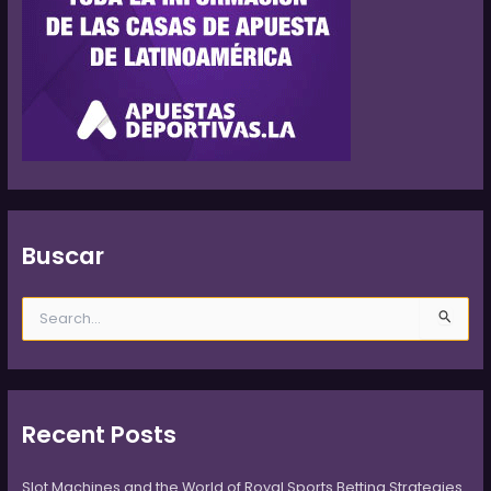
Buscar
B
u
s
c
a
r
Recent Posts
p
o
Slot Machines and the World of Royal Sports Betting Strategies