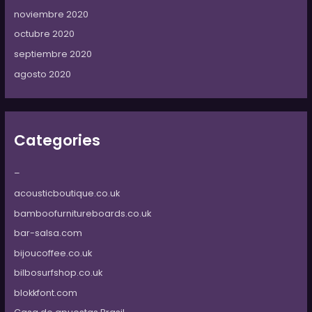
noviembre 2020
octubre 2020
septiembre 2020
agosto 2020
Categories
–
acousticboutique.co.uk
bamboofurnitureboards.co.uk
bar-salsa.com
bijoucoffee.co.uk
bilbosurfshop.co.uk
blokkfont.com