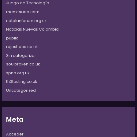
Juego de Tecnología
mem-saab.com
natplanforum.org.uk
Noticias Nuevas Colombia
public
rojoshoes.co.uk
Sin categorizar
soulbroken.co.uk
spna.org.uk
th3testing.co.uk
Uncategorized
Meta
Acceder