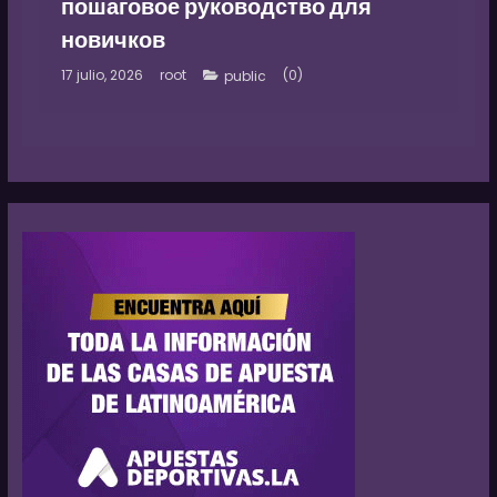
пошаговое руководство для
новичков
17 julio, 2026
root
(0)
public