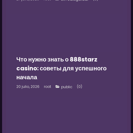
Что нужно знать о 888starz
casino: советы для успешного
начала
20 julio, 2026
root
(0)
public