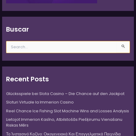
Buscar
B
u
s
c
a
r
Recent Posts
p
o
Glücksspiele bei Slota Casino – Die Chance auf den Jackpot
r
:
Sloturi Virtuale la Immerion Casino
Reel Chance Ice Fishing Slot Machine Wins and Losses Analysis
Lietojot Immerion Kasīno, Atbilstošās Piešķirumu Vienašanu
Riskas Mērs
Το Ίνστασινό Καζίνο: Οικογενειακά Και Επαγγελματικά Παιχνίδια