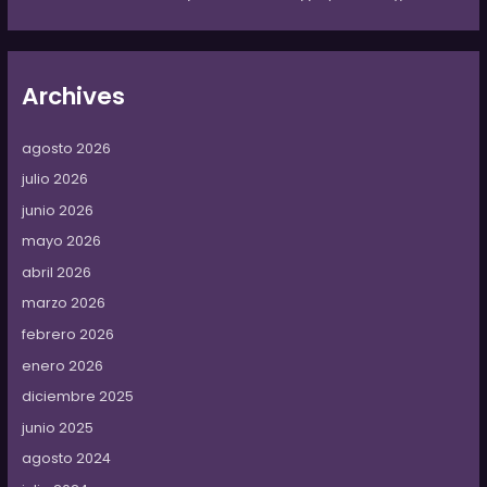
Archives
agosto 2026
julio 2026
junio 2026
mayo 2026
abril 2026
marzo 2026
febrero 2026
enero 2026
diciembre 2025
junio 2025
agosto 2024