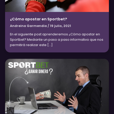
¿Cómo apostar en Sportbet?
Andreina Garmendia
/
19 julio, 2021
En el siguiente post aprenderemos ¿Cómo apostar en
Sportbet? Mediante un paso a paso informativo que nos
permitirá realizar este […]