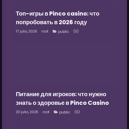
Топ-игры в Pinco casino: что
попробовать в 2026 году
17 julio, 2026
root
(0)
public
Питание для игроков: что нужно
знать о здоровье в Pinco Casino
20 julio, 2026
root
(0)
public