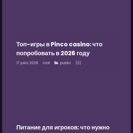
Топ-игры в Pinco casino: что
попробовать в 2026 году
17 julio, 2026
root
(0)
public
Питание для игроков: что нужно