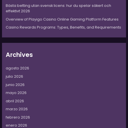
Bästa betting utan svensk licens: hur du spelar säkert och
effektivt 2026
Overview of Playigo Casino Online Gaming Platform Features
Casino Rewards Programs: Types, Benefits, and Requirements
Archives
agosto 2026
julio 2026
junio 2026
mayo 2026
abril 2026
marzo 2026
febrero 2026
enero 2026