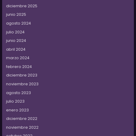
diciembre 2025
junio 2025
agosto 2024
julio 2024
junio 2024
abril 2024
marzo 2024
febrero 2024
diciembre 2023
noviembre 2023
agosto 2023
julio 2023
enero 2023
diciembre 2022
noviembre 2022
octubre 2022