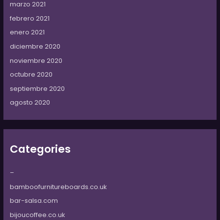
marzo 2021
febrero 2021
enero 2021
diciembre 2020
noviembre 2020
octubre 2020
septiembre 2020
agosto 2020
Categories
–
bamboofurnitureboards.co.uk
bar-salsa.com
bijoucoffee.co.uk