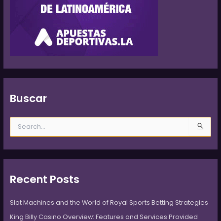
Buscar
B
u
s
c
a
r
Recent Posts
p
o
Slot Machines and the World of Royal Sports Betting Strategies
r
:
King Billy Casino Overview: Features and Services Provided