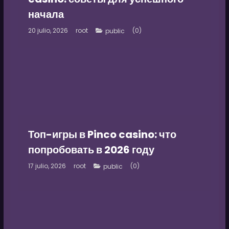
начала
20 julio, 2026
root
(0)
public
Топ-игры в Pinco casino: что
попробовать в 2026 году
17 julio, 2026
root
(0)
public