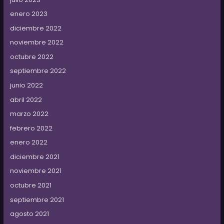
enero 2023
diciembre 2022
noviembre 2022
octubre 2022
septiembre 2022
junio 2022
abril 2022
marzo 2022
febrero 2022
enero 2022
diciembre 2021
noviembre 2021
octubre 2021
septiembre 2021
agosto 2021