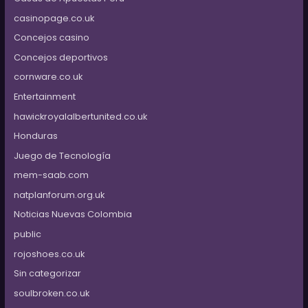
casinopage.co.uk
Concejos casino
Concejos deportivos
cornware.co.uk
Entertainment
hawickroyalalbertunited.co.uk
Honduras
Juego de Tecnología
mem-saab.com
natplanforum.org.uk
Noticias Nuevas Colombia
public
rojoshoes.co.uk
Sin categorizar
soulbroken.co.uk