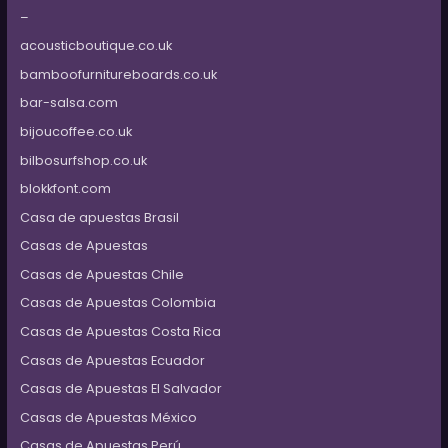
–
acousticboutique.co.uk
bamboofurnitureboards.co.uk
bar-salsa.com
bijoucoffee.co.uk
bilbosurfshop.co.uk
blokkfont.com
Casa de apuestas Brasil
Casas de Apuestas
Casas de Apuestas Chile
Casas de Apuestas Colombia
Casas de Apuestas Costa Rica
Casas de Apuestas Ecuador
Casas de Apuestas El Salvador
Casas de Apuestas México
Casas de Apuestas Perú