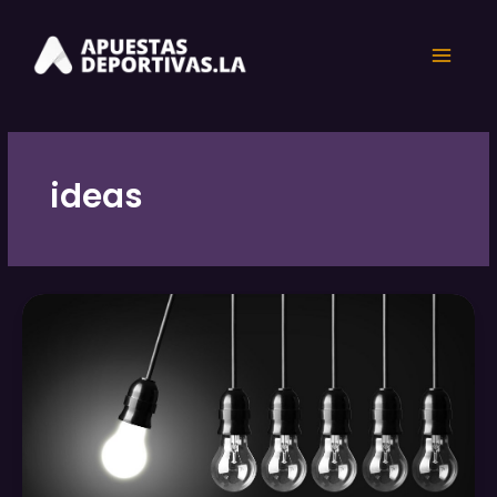
Ir
Main
al
contenido
Menu
ideas