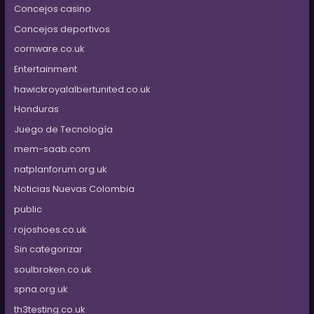
Concejos casino
Concejos deportivos
cornware.co.uk
Entertainment
hawickroyalalbertunited.co.uk
Honduras
Juego de Tecnología
mem-saab.com
natplanforum.org.uk
Noticias Nuevas Colombia
public
rojoshoes.co.uk
Sin categorizar
soulbroken.co.uk
spna.org.uk
th3testing.co.uk