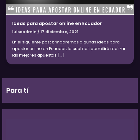
Ideas para apostar online en Ecuador
luisaadmin
/
17 diciembre, 2021
En el siguiente post brindaremos algunas Ideas para
apostar online en Ecuador, lo cual nos permitirá realizar
las mejores apuestas […]
Para tí