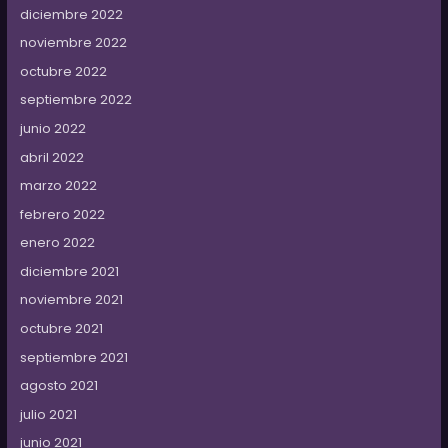
diciembre 2022
noviembre 2022
octubre 2022
septiembre 2022
junio 2022
abril 2022
marzo 2022
febrero 2022
enero 2022
diciembre 2021
noviembre 2021
octubre 2021
septiembre 2021
agosto 2021
julio 2021
junio 2021