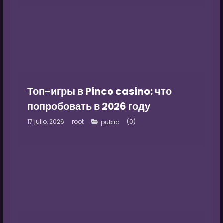
Топ-игры в Pinco casino: что
попробовать в 2026 году
17 julio, 2026
root
(0)
public