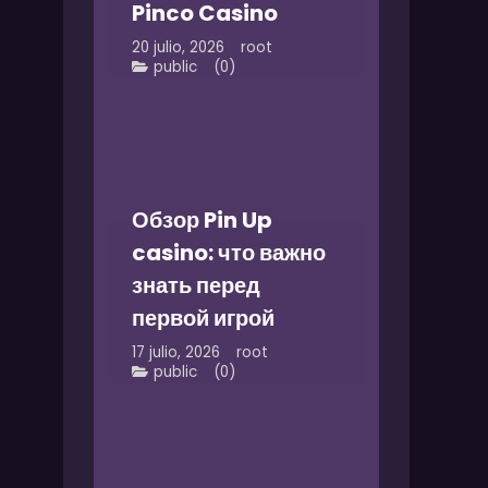
Pinco Casino
20 julio, 2026
root
public
(0)
Обзор Pin Up
casino: что важно
знать перед
первой игрой
17 julio, 2026
root
public
(0)