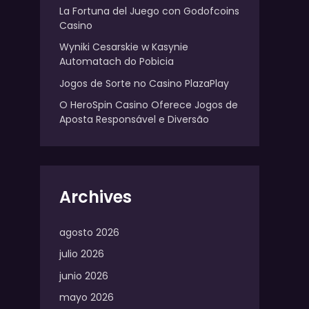
La Fortuna del Juego con Godofcoins
Casino
Wyniki Cesarskie w Kasynie
Automatach do Pobicia
Jogos de Sorte no Casino PlazaPlay
O HeroSpin Casino Oferece Jogos de
Aposta Responsável e Diversão
Archives
agosto 2026
julio 2026
junio 2026
mayo 2026