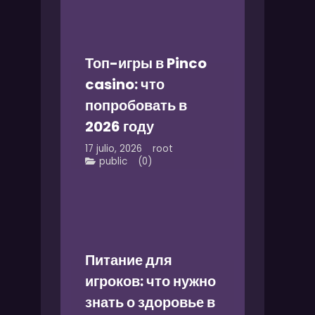
Топ-игры в Pinco
casino: что
попробовать в
2026 году
17 julio, 2026
root
public
(0)
Питание для
игроков: что нужно
знать о здоровье в